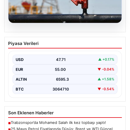
05.08.2026
25 Mayıs Petrol Fiyatlarında Düşüş:
Piyasa Verileri
Brent ve WTI Güncel Durum
Küresel enerji piyasalarının en önemli gündem
maddelerinden biri olan petrol fiyatlarındaki hareketlilik,
USD
47.71
▲ +0.17%
özellikle Orta…
EUR
55.00
▼ -0.04%
ALTIN
6595.3
▲ +1.58%
BTC
3064710
▼ -0.54%
Son Eklenen Haberler
Trabzonspor’da Mohamed Salah ilk kez topbaşı yaptı!
■
25 Mayıs Petrol Fiyatlarında Düşüş: Brent ve WTI Güncel
■