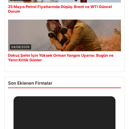
25 Mayıs Petrol Fiyatlarında Düşüş: Brent ve WTI Güncel
Durum
04/08/2026
Dokuz Şehir İçin Yüksek Orman Yangını Uyarısı: Bugün ve
Yarın Kritik Günler
Son Eklenen Firmalar