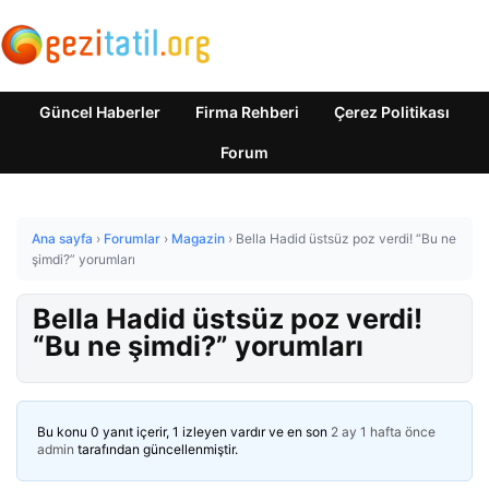
Güncel Haberler
Firma Rehberi
Çerez Politikası
Forum
Ana sayfa
›
Forumlar
›
Magazin
›
Bella Hadid üstsüz poz verdi! “Bu ne
şimdi?” yorumları
Bella Hadid üstsüz poz verdi!
“Bu ne şimdi?” yorumları
Bu konu 0 yanıt içerir, 1 izleyen vardır ve en son
2 ay 1 hafta önce
admin
tarafından güncellenmiştir.