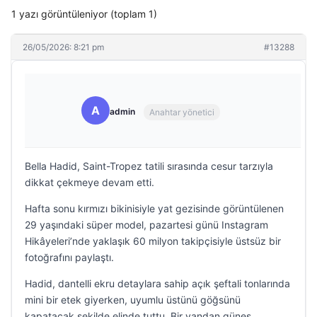
1 yazı görüntüleniyor (toplam 1)
26/05/2026: 8:21 pm
#13288
A
admin
Anahtar yönetici
Bella Hadid, Saint-Tropez tatili sırasında cesur tarzıyla
dikkat çekmeye devam etti.
Hafta sonu kırmızı bikinisiyle yat gezisinde görüntülenen
29 yaşındaki süper model, pazartesi günü Instagram
Hikâyeleri’nde yaklaşık 60 milyon takipçisiyle üstsüz bir
fotoğrafını paylaştı.
Hadid, dantelli ekru detaylara sahip açık şeftali tonlarında
mini bir etek giyerken, uyumlu üstünü göğsünü
kapatacak şekilde elinde tuttu. Bir yandan güneş