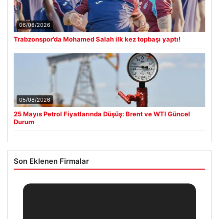
06/08/2026
Trabzonspor’da Mohamed Salah ilk kez topbaşı yaptı!
05/08/2026
25 Mayıs Petrol Fiyatlarında Düşüş: Brent ve WTI Güncel
Durum
Son Eklenen Firmalar