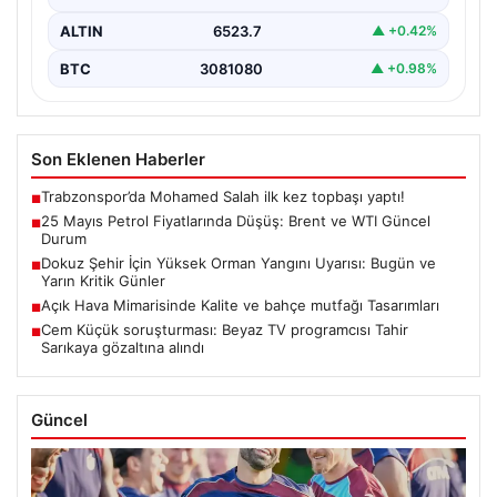
ALTIN
6523.7
▲ +0.42%
BTC
3081080
▲ +0.98%
Son Eklenen Haberler
Trabzonspor’da Mohamed Salah ilk kez topbaşı yaptı!
■
25 Mayıs Petrol Fiyatlarında Düşüş: Brent ve WTI Güncel
■
Durum
Dokuz Şehir İçin Yüksek Orman Yangını Uyarısı: Bugün ve
■
Yarın Kritik Günler
Açık Hava Mimarisinde Kalite ve bahçe mutfağı Tasarımları
■
Cem Küçük soruşturması: Beyaz TV programcısı Tahir
■
Sarıkaya gözaltına alındı
Güncel