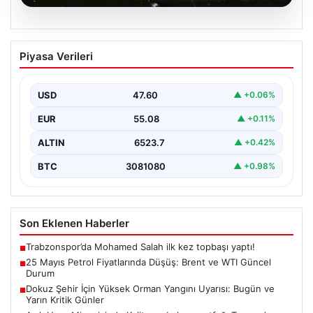
05.08.2026
25 Mayıs Petrol Fiyatlarında Düşüş:
Piyasa Verileri
Brent ve WTI Güncel Durum
Küresel enerji piyasalarının en önemli gündem
maddelerinden biri olan petrol fiyatlarındaki hareketlilik,
USD
47.60
▲ +0.06%
özellikle Orta…
EUR
55.08
▲ +0.11%
ALTIN
6523.7
▲ +0.42%
BTC
3081080
▲ +0.98%
Son Eklenen Haberler
Trabzonspor’da Mohamed Salah ilk kez topbaşı yaptı!
■
25 Mayıs Petrol Fiyatlarında Düşüş: Brent ve WTI Güncel
■
Durum
Dokuz Şehir İçin Yüksek Orman Yangını Uyarısı: Bugün ve
■
Yarın Kritik Günler