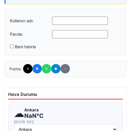
Kullanıcı adı:
Parola:
Beni hatırla
Paylaş:
Hava Durumu
☁
Ankara
NaN°C
ŞEHIR SEÇ