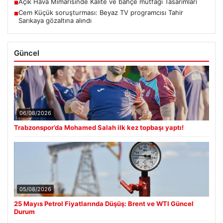
Açık Hava Mimarisinde Kalite ve bahçe mutfağı Tasarımları
■
Cem Küçük soruşturması: Beyaz TV programcısı Tahir
■
Sarıkaya gözaltına alındı
Güncel
06/08/2026
Trabzonspor’da Mohamed Salah ilk kez topbaşı yaptı!
05/08/2026
25 Mayıs Petrol Fiyatlarında Düşüş: Brent ve WTI Güncel
Durum