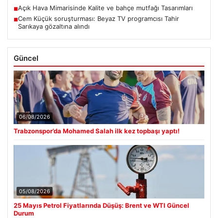
Açık Hava Mimarisinde Kalite ve bahçe mutfağı Tasarımları
■
Cem Küçük soruşturması: Beyaz TV programcısı Tahir
■
Sarıkaya gözaltına alındı
Güncel
06/08/2026
Trabzonspor’da Mohamed Salah ilk kez topbaşı yaptı!
05/08/2026
25 Mayıs Petrol Fiyatlarında Düşüş: Brent ve WTI Güncel
Durum