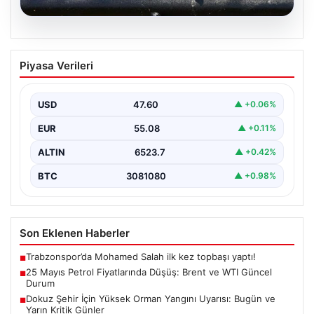
05.08.2026
25 Mayıs Petrol Fiyatlarında Düşüş:
Piyasa Verileri
Brent ve WTI Güncel Durum
Küresel enerji piyasalarının en önemli gündem
maddelerinden biri olan petrol fiyatlarındaki hareketlilik,
USD
47.60
▲ +0.06%
özellikle Orta…
EUR
55.08
▲ +0.11%
ALTIN
6523.7
▲ +0.42%
BTC
3081080
▲ +0.98%
Son Eklenen Haberler
Trabzonspor’da Mohamed Salah ilk kez topbaşı yaptı!
■
25 Mayıs Petrol Fiyatlarında Düşüş: Brent ve WTI Güncel
■
Durum
Dokuz Şehir İçin Yüksek Orman Yangını Uyarısı: Bugün ve
■
Yarın Kritik Günler