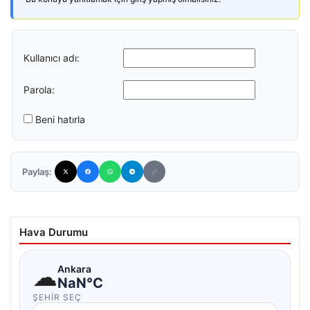
Kullanıcı adı:
Parola:
Beni hatırla
Paylaş:
Hava Durumu
☁
Ankara
NaN°C
ŞEHIR SEÇ