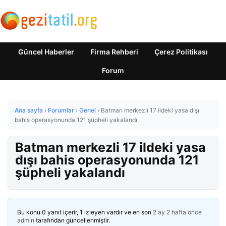
Güncel Haberler
Firma Rehberi
Çerez Politikası
Forum
Ana sayfa
›
Forumlar
›
Genel
›
Batman merkezli 17 ildeki yasa dışı
bahis operasyonunda 121 şüpheli yakalandı
Batman merkezli 17 ildeki yasa
dışı bahis operasyonunda 121
şüpheli yakalandı
Bu konu 0 yanıt içerir, 1 izleyen vardır ve en son
2 ay 2 hafta önce
admin
tarafından güncellenmiştir.