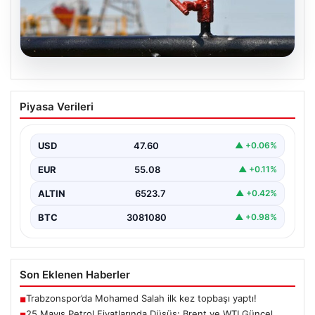
05.08.2026
25 Mayıs Petrol Fiyatlarında Düşüş:
Piyasa Verileri
Brent ve WTI Güncel Durum
Küresel enerji piyasalarının en önemli gündem
maddelerinden biri olan petrol fiyatlarındaki hareketlilik,
USD
47.60
▲ +0.06%
özellikle Orta…
EUR
55.08
▲ +0.11%
ALTIN
6523.7
▲ +0.42%
BTC
3081080
▲ +0.98%
Son Eklenen Haberler
Trabzonspor’da Mohamed Salah ilk kez topbaşı yaptı!
■
25 Mayıs Petrol Fiyatlarında Düşüş: Brent ve WTI Güncel
■