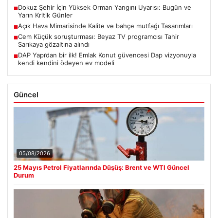
Dokuz Şehir İçin Yüksek Orman Yangını Uyarısı: Bugün ve
■
Yarın Kritik Günler
Açık Hava Mimarisinde Kalite ve bahçe mutfağı Tasarımları
■
Cem Küçük soruşturması: Beyaz TV programcısı Tahir
■
Sarıkaya gözaltına alındı
DAP Yapı’dan bir ilk! Emlak Konut güvencesi Dap vizyonuyla
■
kendi kendini ödeyen ev modeli
Güncel
05/08/2026
25 Mayıs Petrol Fiyatlarında Düşüş: Brent ve WTI Güncel
Durum