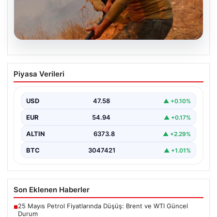
04.08.2026
Dokuz Şehir İçin Yüksek Orman Yangını
Piyasa Verileri
Uyarısı: Bugün ve Yarın Kritik Günler
Orman Genel Müdürlüğü, ülkemizin güney ve kuzeybatı
kesimlerinde yer alan toplam dokuz şehri yüksek…
USD
47.58
▲ +0.10%
EUR
54.94
▲ +0.17%
ALTIN
6373.8
▲ +2.29%
BTC
3047421
▲ +1.01%
Son Eklenen Haberler
25 Mayıs Petrol Fiyatlarında Düşüş: Brent ve WTI Güncel
■
Durum