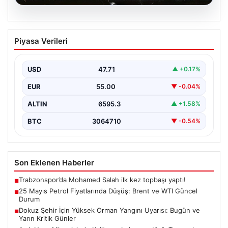
05.08.2026
25 Mayıs Petrol Fiyatlarında Düşüş:
Piyasa Verileri
Brent ve WTI Güncel Durum
Küresel enerji piyasalarının en önemli gündem
maddelerinden biri olan petrol fiyatlarındaki hareketlilik,
USD
47.71
▲ +0.17%
özellikle Orta…
EUR
55.00
▼ -0.04%
ALTIN
6595.3
▲ +1.58%
BTC
3064710
▼ -0.54%
Son Eklenen Haberler
Trabzonspor’da Mohamed Salah ilk kez topbaşı yaptı!
■
25 Mayıs Petrol Fiyatlarında Düşüş: Brent ve WTI Güncel
■
Durum
Dokuz Şehir İçin Yüksek Orman Yangını Uyarısı: Bugün ve
■
Yarın Kritik Günler