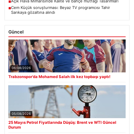
Açık Hava Mimarisinde Kalite ve bahçe mutfağı Tasarımları
■
Cem Küçük soruşturması: Beyaz TV programcısı Tahir
■
Sarıkaya gözaltına alındı
Güncel
06/08/2026
Trabzonspor’da Mohamed Salah ilk kez topbaşı yaptı!
05/08/2026
25 Mayıs Petrol Fiyatlarında Düşüş: Brent ve WTI Güncel
Durum