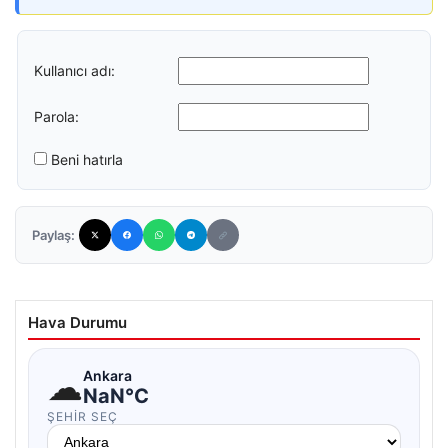
Kullanıcı adı:
Parola:
Beni hatırla
Paylaş:
Hava Durumu
☁
Ankara
NaN°C
ŞEHIR SEÇ