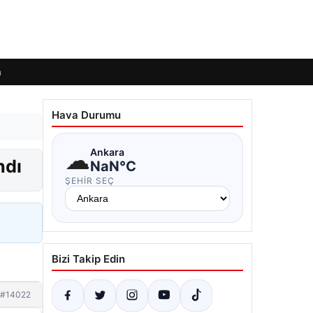
m
Hava Durumu
☁
Ankara
ndı
NaN°C
ŞEHIR SEÇ
Bizi Takip Edin
#14022