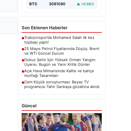
BTC
3081080
▲ +0.98%
Son Eklenen Haberler
Trabzonspor’da Mohamed Salah ilk kez
■
topbaşı yaptı!
25 Mayıs Petrol Fiyatlarında Düşüş: Brent
■
ve WTI Güncel Durum
Dokuz Şehir İçin Yüksek Orman Yangını
■
Uyarısı: Bugün ve Yarın Kritik Günler
Açık Hava Mimarisinde Kalite ve bahçe
■
mutfağı Tasarımları
Cem Küçük soruşturması: Beyaz TV
■
programcısı Tahir Sarıkaya gözaltına alındı
Güncel