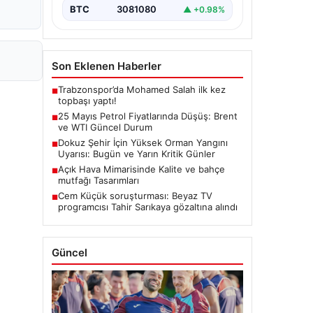
BTC
3081080
▲ +0.98%
Son Eklenen Haberler
Trabzonspor’da Mohamed Salah ilk kez
■
topbaşı yaptı!
25 Mayıs Petrol Fiyatlarında Düşüş: Brent
■
ve WTI Güncel Durum
Dokuz Şehir İçin Yüksek Orman Yangını
■
Uyarısı: Bugün ve Yarın Kritik Günler
Açık Hava Mimarisinde Kalite ve bahçe
■
mutfağı Tasarımları
Cem Küçük soruşturması: Beyaz TV
■
programcısı Tahir Sarıkaya gözaltına alındı
Güncel