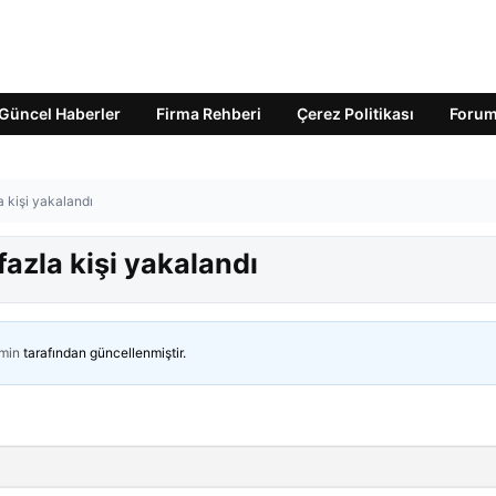
Güncel Haberler
Firma Rehberi
Çerez Politikası
Foru
 kişi yakalandı
azla kişi yakalandı
min
tarafından güncellenmiştir.