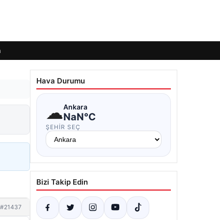
m
Hava Durumu
☁
Ankara
NaN°C
ŞEHIR SEÇ
Bizi Takip Edin
#21437