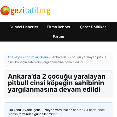
Güncel Haberler
Firma Rehberi
Çerez Politikası
Forum
Ana sayfa
›
Forumlar
›
Genel
›
Ankara’da 2 çocuğu yaralayan pitbull
cinsi köpeğin sahibinin yargılanmasına devam edildi
Ankara’da 2 çocuğu yaralayan
pitbull cinsi köpeğin sahibinin
yargılanmasına devam edildi
Bu konu 0 yanıt içerir, 1 izleyen vardır ve en son
2 ay 4 hafta önce
admin
tarafından güncellenmiştir.