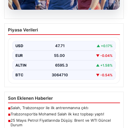
06.08.2026
Trabzonspor’da Mohamed Salah ilk kez
Piyasa Verileri
topbaşı yaptı!
{ "title": "Trabzonspor'da Mohamed Salah İlk Kez Takım
Çalışmasına Katıldı", "content": "Trabzonspor, yeni
USD
47.71
▲ +0.17%
sezon…
EUR
55.00
▼ -0.04%
ALTIN
6595.3
▲ +1.58%
BTC
3064710
▼ -0.54%
Son Eklenen Haberler
Salah, Trabzonspor ile ilk antrenmanına çıktı
■
Trabzonspor’da Mohamed Salah ilk kez topbaşı yaptı!
■
25 Mayıs Petrol Fiyatlarında Düşüş: Brent ve WTI Güncel
■
Durum