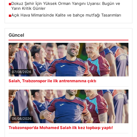
Dokuz Şehir İçin Yüksek Orman Yangını Uyarısı: Bugün ve
■
Yarın Kritik Günler
Açık Hava Mimarisinde Kalite ve bahçe mutfağı Tasarımları
■
Güncel
07/08/2026
Salah, Trabzonspor ile ilk antrenmanına çıktı
06/08/2026
Trabzonspor’da Mohamed Salah ilk kez topbaşı yaptı!