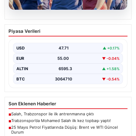
06.08.2026
Trabzonspor’da Mohamed Salah ilk kez
Piyasa Verileri
topbaşı yaptı!
{ "title": "Trabzonspor'da Mohamed Salah İlk Kez Takım
Çalışmasına Katıldı", "content": "Trabzonspor, yeni
USD
47.71
▲ +0.17%
sezon…
EUR
55.00
▼ -0.04%
ALTIN
6595.3
▲ +1.58%
BTC
3064710
▼ -0.54%
Son Eklenen Haberler
Salah, Trabzonspor ile ilk antrenmanına çıktı
■
Trabzonspor’da Mohamed Salah ilk kez topbaşı yaptı!
■
25 Mayıs Petrol Fiyatlarında Düşüş: Brent ve WTI Güncel
■
Durum