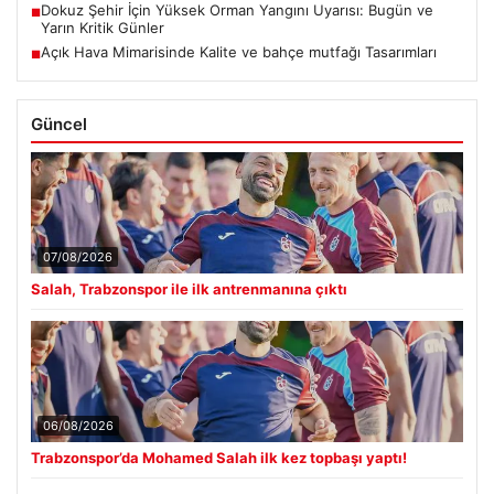
Dokuz Şehir İçin Yüksek Orman Yangını Uyarısı: Bugün ve
■
Yarın Kritik Günler
Açık Hava Mimarisinde Kalite ve bahçe mutfağı Tasarımları
■
Güncel
07/08/2026
Salah, Trabzonspor ile ilk antrenmanına çıktı
06/08/2026
Trabzonspor’da Mohamed Salah ilk kez topbaşı yaptı!