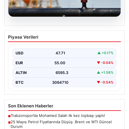
05.08.2026
25 Mayıs Petrol Fiyatlarında Düşüş:
Piyasa Verileri
Brent ve WTI Güncel Durum
Küresel enerji piyasalarının en önemli gündem
maddelerinden biri olan petrol fiyatlarındaki hareketlilik,
USD
47.71
▲ +0.17%
özellikle Orta…
EUR
55.00
▼ -0.04%
ALTIN
6595.3
▲ +1.58%
BTC
3064710
▼ -0.54%
Son Eklenen Haberler
Trabzonspor’da Mohamed Salah ilk kez topbaşı yaptı!
■
25 Mayıs Petrol Fiyatlarında Düşüş: Brent ve WTI Güncel
■
Durum