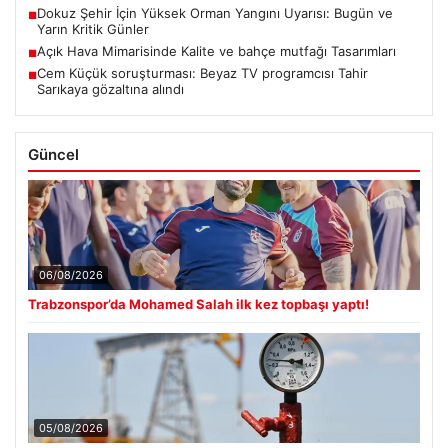
Dokuz Şehir İçin Yüksek Orman Yangını Uyarısı: Bugün ve
■
Yarın Kritik Günler
Açık Hava Mimarisinde Kalite ve bahçe mutfağı Tasarımları
■
Cem Küçük soruşturması: Beyaz TV programcısı Tahir
■
Sarıkaya gözaltına alındı
Güncel
06/08/2026
Trabzonspor’da Mohamed Salah ilk kez topbaşı yaptı!
05/08/2026