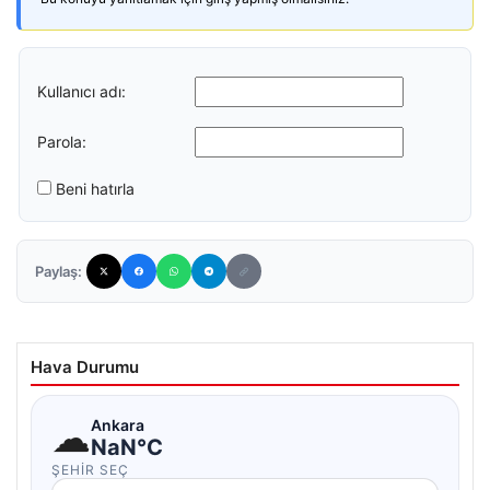
Kullanıcı adı:
Parola:
Beni hatırla
Paylaş:
Hava Durumu
☁
Ankara
NaN°C
ŞEHIR SEÇ