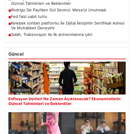
Güncel Tahminleri ve Beklentiler
Rodrigo De Paul’den Gol Sevinci: Messi’yi Unutmadı
■
Fed faizi sabit tuttu
■
Kelebek sohbet platformu İle Dijital İletişimin Sertifikalı Adresi
■
Ve Muhabbet Deneyimi
Salah, Trabzonspor ile ilk antrenmanına çıktı
■
Güncel
10/08/2026
Enflasyon Verileri Ne Zaman Açıklanacak? Ekonomistlerin
Güncel Tahminleri ve Beklentiler