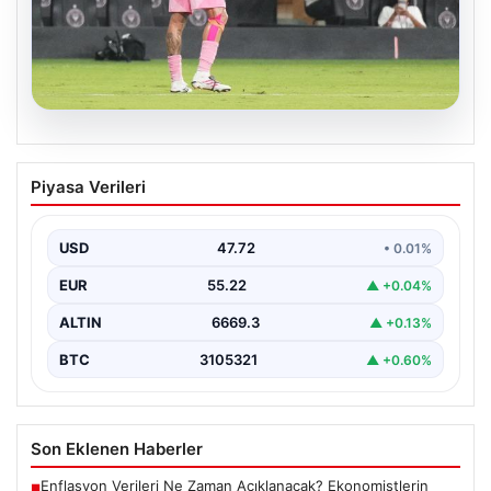
09.08.2026
Rodrigo De Paul’den Gol Sevinci:
Piyasa Verileri
Messi’yi Unutmadı
Arjantinli futbolcu Rodrigo De Paul, son maçta attığı
golün ardından sergilediği anlamlı hareketle büyük…
USD
47.72
• 0.01%
EUR
55.22
▲ +0.04%
ALTIN
6669.3
▲ +0.13%
BTC
3105321
▲ +0.60%
Son Eklenen Haberler
Enflasyon Verileri Ne Zaman Açıklanacak? Ekonomistlerin
■