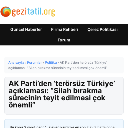
Güncel Haberler
Firma Rehberi
Çerez Politikası
Forum
Ana sayfa
›
Forumlar
›
Politika
›
AK Parti’den ‘terörsüz Türkiye’
açıklaması: “Silah bırakma sürecinin teyit edilmesi çok önemli”
AK Parti’den ‘terörsüz Türkiye’
açıklaması: “Silah bırakma
sürecinin teyit edilmesi çok
önemli”
Bu konu 0 yanıt içerir, 1 izleyen vardır ve en son
2 ay 3 hafta önce