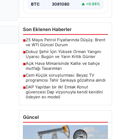
BTC
3081080
▲ +0.98%
Son Eklenen Haberler
25 Mayıs Petrol Fiyatlarında Düşüş: Brent
■
ve WTI Güncel Durum
Dokuz Şehir İçin Yüksek Orman Yangını
■
Uyarısı: Bugün ve Yarın Kritik Günler
Açık Hava Mimarisinde Kalite ve bahçe
■
mutfağı Tasarımları
Cem Küçük soruşturması: Beyaz TV
■
programcısı Tahir Sarıkaya gözaltına alındı
DAP Yapı’dan bir ilk! Emlak Konut
■
güvencesi Dap vizyonuyla kendi kendini
ödeyen ev modeli
Güncel