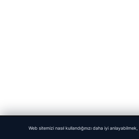
© 2026 Gezi Tatil – Güncel Seyahat Haberleri
Web sitemizi nasıl kullandığınızı daha iyi anlayabilmek,