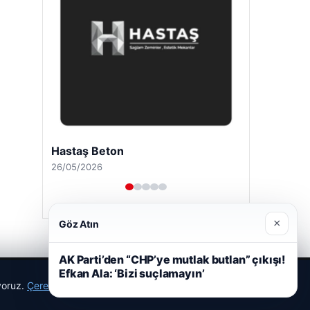
Hastaş Beton
26/05/2026
×
Göz Atın
AK Parti’den “CHP’ye mutlak butlan” çıkışı!
Efkan Ala: ‘Bizi suçlamayın’
ıyoruz.
Çerez Politikamız
Reddet
Kabul Et