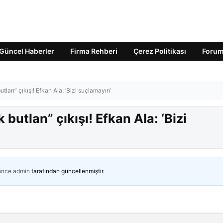
Güncel Haberler
Firma Rehberi
Çerez Politikası
Foru
tlan” çıkışı! Efkan Ala: ‘Bizi suçlamayın’
butlan” çıkışı! Efkan Ala: ‘Bizi
 önce
admin
tarafından güncellenmiştir.