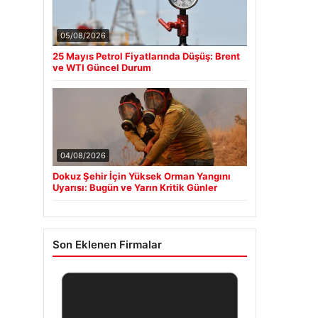
05/08/2026
25 Mayıs Petrol Fiyatlarında Düşüş: Brent
ve WTI Güncel Durum
04/08/2026
Dokuz Şehir İçin Yüksek Orman Yangını
Uyarısı: Bugün ve Yarın Kritik Günler
Son Eklenen Firmalar