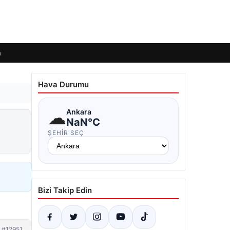
m
Hava Durumu
☁
Ankara
NaN°C
ŞEHIR SEÇ
Bizi Takip Edin
#12951