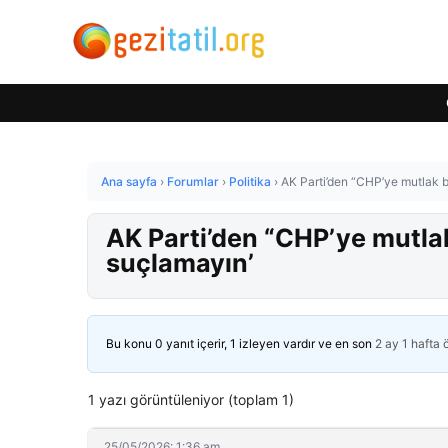
Ana sayfa
›
Forumlar
›
Politika
›
AK Parti’den “CHP’ye mutlak bu
AK Parti’den “CHP’ye mutlak 
suçlamayın’
Bu konu 0 yanıt içerir, 1 izleyen vardır ve en son
2 ay 1 hafta
1 yazı görüntüleniyor (toplam 1)
25/05/2026: 1:36 am