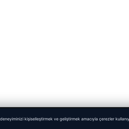
 deneyiminizi kişiselleştirmek ve geliştirmek amacıyla çerezler kullan
malta work and study
|
lemagrup.com.tr