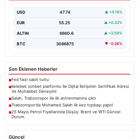
Muhabbet Deneyimi
USD
47.74
▲ +0.18%
Dijital ortamında insanların kaliteli bir tarzda iletişim
kurması büyük bir hassasiyet taşımaktadır. Halen pek…
EUR
55.25
▲ +0.32%
ALTIN
6660.6
▲ +2.59%
BTC
3086875
▼ -0.28%
Son Eklenen Haberler
Fed faizi sabit tuttu
■
Kelebek sohbet platformu İle Dijital İletişimin Sertifikalı Adresi
■
Ve Muhabbet Deneyimi
Salah, Trabzonspor ile ilk antrenmanına çıktı
■
Trabzonspor’da Mohamed Salah ilk kez topbaşı yaptı!
■
25 Mayıs Petrol Fiyatlarında Düşüş: Brent ve WTI Güncel
■
Durum
Güncel