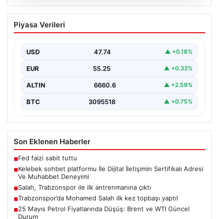
08.08.2026
Kelebek sohbet platformu İle Dijital
Piyasa Verileri
İletişimin Sertifikalı Adresi Ve
Muhabbet Deneyimi
USD
47.74
▲ +0.18%
Dijital ortamında insanların kaliteli bir tarzda iletişim
kurması büyük bir hassasiyet taşımaktadır. Halen pek…
EUR
55.25
▲ +0.32%
ALTIN
6660.6
▲ +2.59%
BTC
3095518
▲ +0.75%
Son Eklenen Haberler
Fed faizi sabit tuttu
■
Kelebek sohbet platformu İle Dijital İletişimin Sertifikalı Adresi
■
Ve Muhabbet Deneyimi
Salah, Trabzonspor ile ilk antrenmanına çıktı
■
Trabzonspor’da Mohamed Salah ilk kez topbaşı yaptı!
■
25 Mayıs Petrol Fiyatlarında Düşüş: Brent ve WTI Güncel
■
Durum