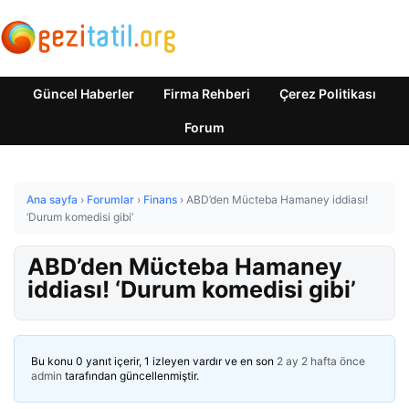
Güncel Haberler
Firma Rehberi
Çerez Politikası
Forum
Ana sayfa
›
Forumlar
›
Finans
›
ABD’den Mücteba Hamaney iddiası!
‘Durum komedisi gibi’
ABD’den Mücteba Hamaney
iddiası! ‘Durum komedisi gibi’
Bu konu 0 yanıt içerir, 1 izleyen vardır ve en son
2 ay 2 hafta önce
admin
tarafından güncellenmiştir.