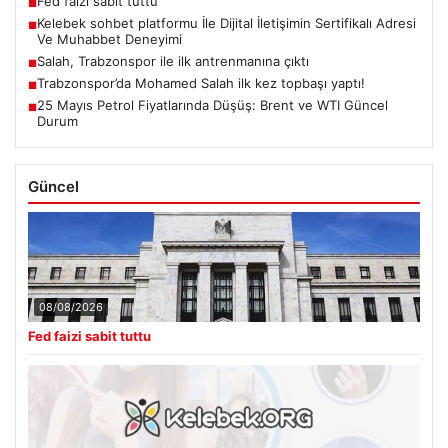
Fed faizi sabit tuttu
■
Kelebek sohbet platformu İle Dijital İletişimin Sertifikalı Adresi
■
Ve Muhabbet Deneyimi
Salah, Trabzonspor ile ilk antrenmanına çıktı
■
Trabzonspor’da Mohamed Salah ilk kez topbaşı yaptı!
■
25 Mayıs Petrol Fiyatlarında Düşüş: Brent ve WTI Güncel
■
Durum
Güncel
08/08/2026
Fed faizi sabit tuttu