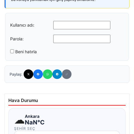
Kullanıcı adı:
Parola:
Beni hatırla
Paylaş:
Hava Durumu
☁
Ankara
NaN°C
ŞEHIR SEÇ