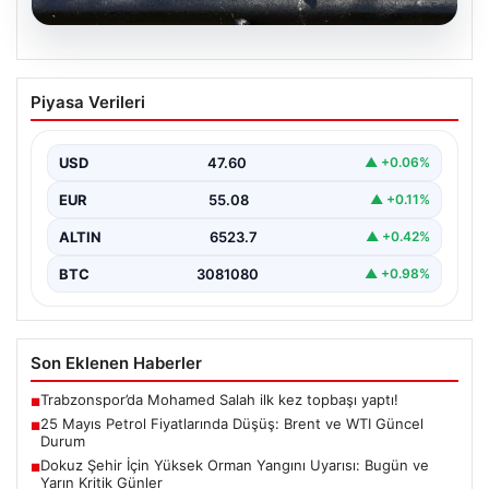
05.08.2026
25 Mayıs Petrol Fiyatlarında Düşüş:
Piyasa Verileri
Brent ve WTI Güncel Durum
Küresel enerji piyasalarının en önemli gündem
maddelerinden biri olan petrol fiyatlarındaki hareketlilik,
USD
47.60
▲ +0.06%
özellikle Orta…
EUR
55.08
▲ +0.11%
ALTIN
6523.7
▲ +0.42%
BTC
3081080
▲ +0.98%
Son Eklenen Haberler
Trabzonspor’da Mohamed Salah ilk kez topbaşı yaptı!
■
25 Mayıs Petrol Fiyatlarında Düşüş: Brent ve WTI Güncel
■
Durum
Dokuz Şehir İçin Yüksek Orman Yangını Uyarısı: Bugün ve
■
Yarın Kritik Günler