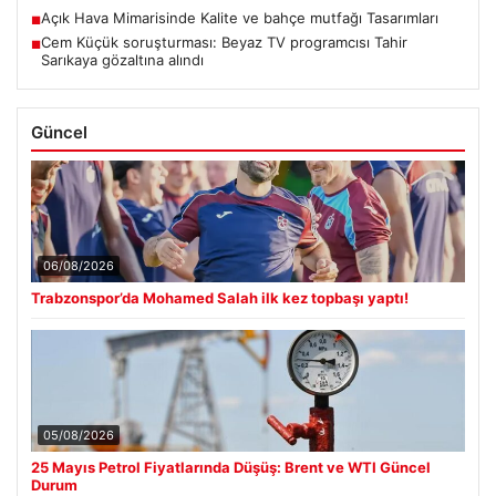
Açık Hava Mimarisinde Kalite ve bahçe mutfağı Tasarımları
■
Cem Küçük soruşturması: Beyaz TV programcısı Tahir
■
Sarıkaya gözaltına alındı
Güncel
06/08/2026
Trabzonspor’da Mohamed Salah ilk kez topbaşı yaptı!
05/08/2026
25 Mayıs Petrol Fiyatlarında Düşüş: Brent ve WTI Güncel
Durum