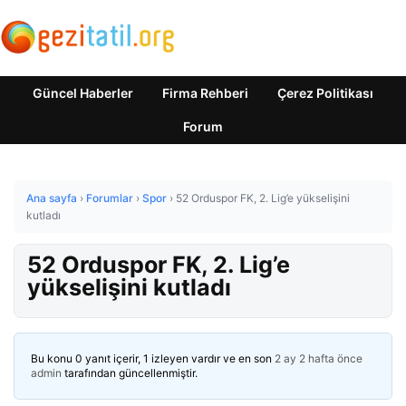
Güncel Haberler
Firma Rehberi
Çerez Politikası
Forum
Ana sayfa
›
Forumlar
›
Spor
›
52 Orduspor FK, 2. Lig’e yükselişini
kutladı
52 Orduspor FK, 2. Lig’e
yükselişini kutladı
Bu konu 0 yanıt içerir, 1 izleyen vardır ve en son
2 ay 2 hafta önce
admin
tarafından güncellenmiştir.