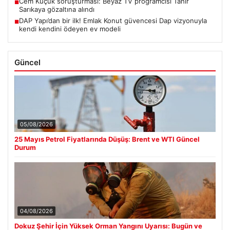
Cem Küçük soruşturması: Beyaz TV programcısı Tahir
■
Sarıkaya gözaltına alındı
DAP Yapı’dan bir ilk! Emlak Konut güvencesi Dap vizyonuyla
■
kendi kendini ödeyen ev modeli
Güncel
05/08/2026
25 Mayıs Petrol Fiyatlarında Düşüş: Brent ve WTI Güncel
Durum
04/08/2026
Dokuz Şehir İçin Yüksek Orman Yangını Uyarısı: Bugün ve