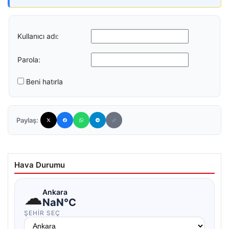
Kullanıcı adı:
Parola:
Beni hatırla
Paylaş:
Hava Durumu
☁
Ankara
NaN°C
ŞEHIR SEÇ