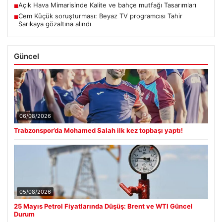
Açık Hava Mimarisinde Kalite ve bahçe mutfağı Tasarımları
■
Cem Küçük soruşturması: Beyaz TV programcısı Tahir
■
Sarıkaya gözaltına alındı
Güncel
06/08/2026
Trabzonspor’da Mohamed Salah ilk kez topbaşı yaptı!
05/08/2026
25 Mayıs Petrol Fiyatlarında Düşüş: Brent ve WTI Güncel
Durum