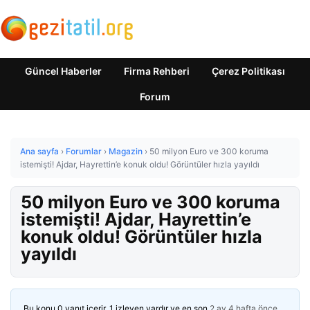
Güncel Haberler
Firma Rehberi
Çerez Politikası
Forum
Ana sayfa
›
Forumlar
›
Magazin
›
50 milyon Euro ve 300 koruma
istemişti! Ajdar, Hayrettin’e konuk oldu! Görüntüler hızla yayıldı
50 milyon Euro ve 300 koruma
istemişti! Ajdar, Hayrettin’e
konuk oldu! Görüntüler hızla
yayıldı
Bu konu 0 yanıt içerir, 1 izleyen vardır ve en son
2 ay 4 hafta önce