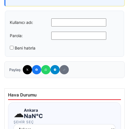
Kullanıcı adı:
Parola:
Beni hatırla
Paylaş:
Hava Durumu
☁
Ankara
NaN°C
ŞEHIR SEÇ