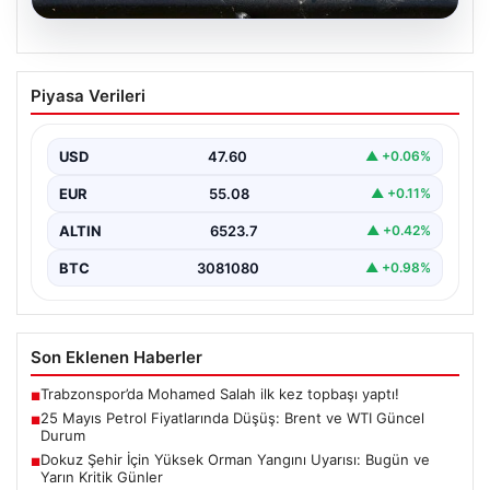
05.08.2026
25 Mayıs Petrol Fiyatlarında Düşüş:
Piyasa Verileri
Brent ve WTI Güncel Durum
Küresel enerji piyasalarının en önemli gündem
maddelerinden biri olan petrol fiyatlarındaki hareketlilik,
USD
47.60
▲ +0.06%
özellikle Orta…
EUR
55.08
▲ +0.11%
ALTIN
6523.7
▲ +0.42%
BTC
3081080
▲ +0.98%
Son Eklenen Haberler
Trabzonspor’da Mohamed Salah ilk kez topbaşı yaptı!
■
25 Mayıs Petrol Fiyatlarında Düşüş: Brent ve WTI Güncel
■
Durum
Dokuz Şehir İçin Yüksek Orman Yangını Uyarısı: Bugün ve
■
Yarın Kritik Günler