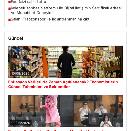
Fed faizi sabit tuttu
■
Kelebek sohbet platformu İle Dijital İletişimin Sertifikalı Adresi
■
Ve Muhabbet Deneyimi
Salah, Trabzonspor ile ilk antrenmanına çıktı
■
Güncel
10/08/2026
Enflasyon Verileri Ne Zaman Açıklanacak? Ekonomistlerin
Güncel Tahminleri ve Beklentiler
09/08/2026