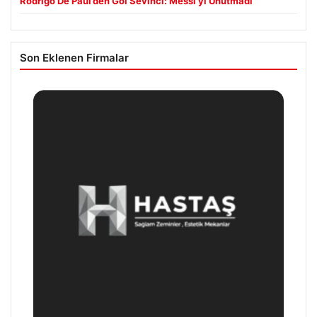
Rodrigo De Paul’den Gol Sevinci: Messi’yi Unutmadı
Son Eklenen Firmalar