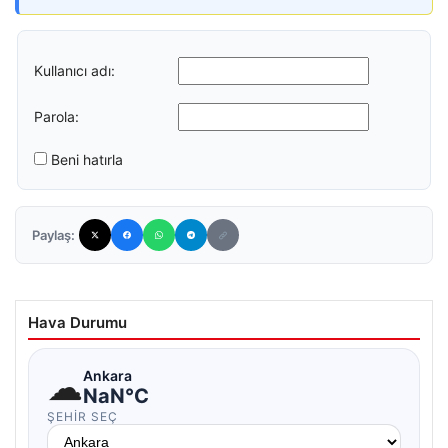
Kullanıcı adı:
Parola:
Beni hatırla
Paylaş:
Hava Durumu
☁
Ankara
NaN°C
ŞEHIR SEÇ