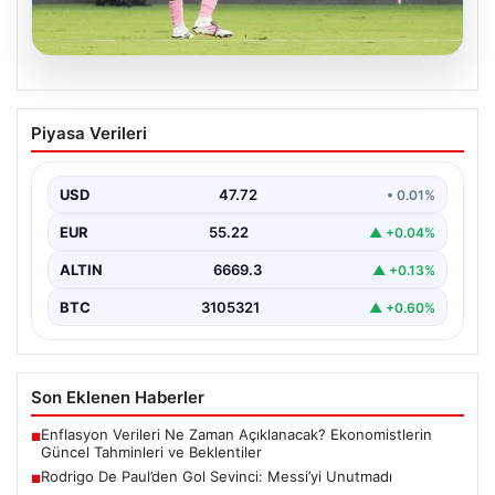
09.08.2026
Rodrigo De Paul’den Gol Sevinci:
Piyasa Verileri
Messi’yi Unutmadı
Arjantinli futbolcu Rodrigo De Paul, son maçta attığı
golün ardından sergilediği anlamlı hareketle büyük…
USD
47.72
• 0.01%
EUR
55.22
▲ +0.04%
ALTIN
6669.3
▲ +0.13%
BTC
3105321
▲ +0.60%
Son Eklenen Haberler
Enflasyon Verileri Ne Zaman Açıklanacak? Ekonomistlerin
■
Güncel Tahminleri ve Beklentiler
Rodrigo De Paul’den Gol Sevinci: Messi’yi Unutmadı
■