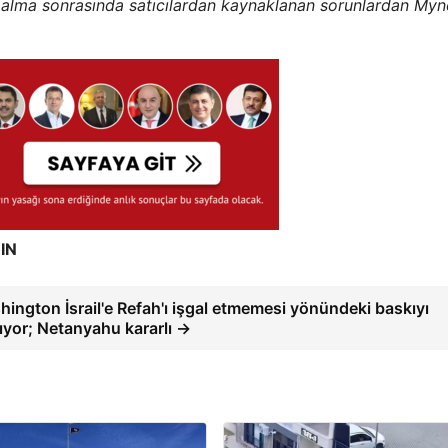
ın alma sonrasında satıcılardan kaynaklanan sorunlardan Myn
IN
ington İsrail'e Refah'ı işgal etmemesi yönündeki baskıyı
rıyor; Netanyahu kararlı →