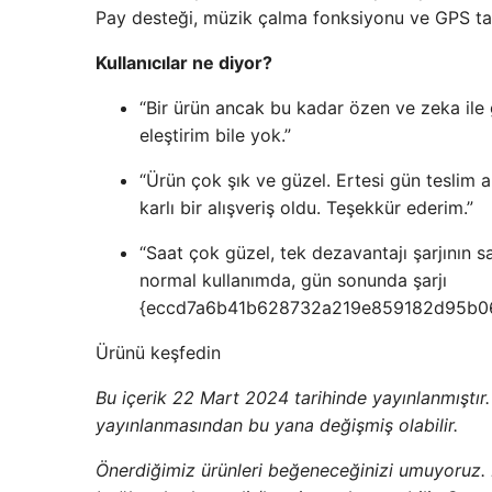
Pay desteği, müzik çalma fonksiyonu ve GPS taki
Kullanıcılar ne diyor?
“Bir ürün ancak bu kadar özen ve zeka ile g
eleştirim bile yok.”
“Ürün çok şık ve güzel. Ertesi gün teslim a
karlı bir alışveriş oldu. Teşekkür ederim.”
“Saat çok güzel, tek dezavantajı şarjının s
normal kullanımda, gün sonunda şarjı
{eccd7a6b41b628732a219e859182d95b06d
Ürünü keşfedin
Bu içerik 22 Mart 2024 tarihinde yayınlanmıştır. Li
yayınlanmasından bu yana değişmiş olabilir.
Önerdiğimiz ürünleri beğeneceğinizi umuyoruz.