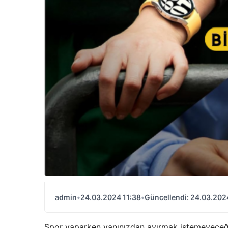
admin
•
24.03.2024 11:38
•
Güncellendi: 24.03.202
Spor yaparken yanınızdan ayırmak istemeyeceğini