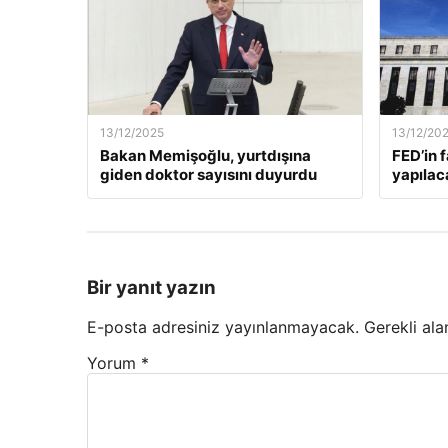
13/12/2025
13/12/20
Bakan Memişoğlu, yurtdışına
FED’in 
giden doktor sayısını duyurdu
yapılac
Bir yanıt yazın
E-posta adresiniz yayınlanmayacak.
Gerekli ala
Yorum
*