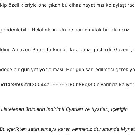
p özellikleriyle öne çıkan bu cihaz hayatınızı kolaylaştırac
önderilebilir. Helal olsun. Ürüne dair en ufak bir olumsuz
ldım, Amazon Prime farkını bir kez daha gösterdi. Güvenli, h
adece bir gün yetiyor olması. Her gün şarj edilmesi gerekiyo
14e9b05fdf20044a066565190b89c}30 civarında kalıyor.
stelenen ürünlerin indirimli fiyatları ve fiyatları, içeriğin
 Bu içerikten satın almaya karar vermeniz durumunda Mynet