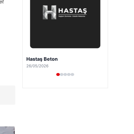
et
Enes Kaplan Avukatlık Bürosu
28/04/2026