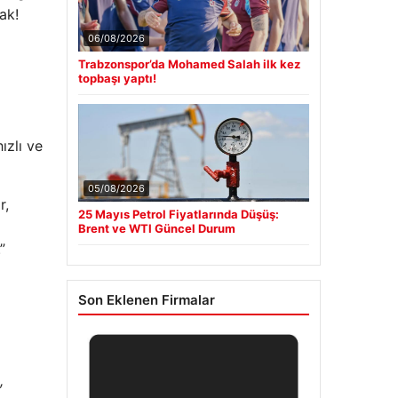
ak!
06/08/2026
Trabzonspor’da Mohamed Salah ilk kez
topbaşı yaptı!
ızlı ve
05/08/2026
r,
25 Mayıs Petrol Fiyatlarında Düşüş:
Brent ve WTI Güncel Durum
”
Son Eklenen Firmalar
,