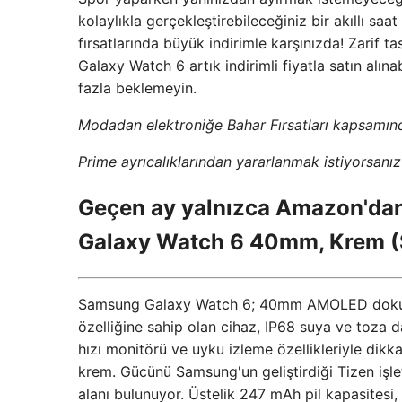
kolaylıkla gerçekleştirebileceğiniz bir akıllı s
fırsatlarında büyük indirimle karşınızda! Zarif ta
Galaxy Watch 6 artık indirimli fiyatla satın alına
fazla beklemeyin.
Modadan elektroniğe Bahar Fırsatları kapsamınd
Prime ayrıcalıklarından yararlanmak istiyorsanı
Geçen ay yalnızca Amazon'dan 
Galaxy Watch 6 40mm, Krem (S
Samsung Galaxy Watch 6; 40mm AMOLED dokunma
özelliğine sahip olan cihaz, IP68 suya ve toza da
hızı monitörü ve uyku izleme özellikleriyle dikk
krem. Gücünü Samsung'un geliştirdiği Tizen işl
alanı bulunuyor. Üstelik 247 mAh pil kapasitesi,