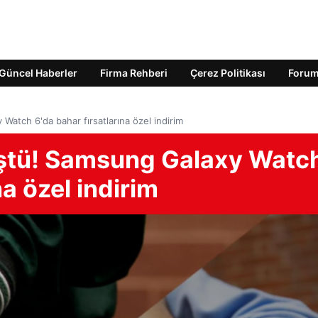
Güncel Haberler
Firma Rehberi
Çerez Politikası
Foru
Watch 6'da bahar fırsatlarına özel indirim
üştü! Samsung Galaxy Watc
na özel indirim