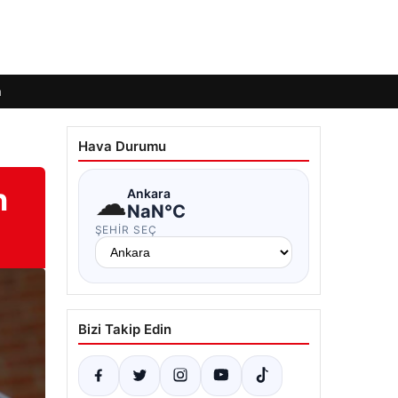
m
Hava Durumu
h
☁
Ankara
NaN°C
ŞEHIR SEÇ
Bizi Takip Edin