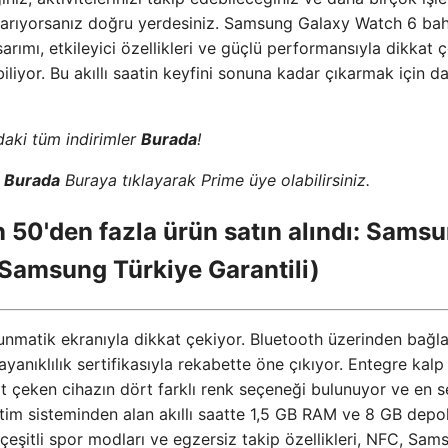
aat arıyorsanız doğru yerdesiniz. Samsung Galaxy Watch 6 ba
sarımı, etkileyici özellikleri ve güçlü performansıyla dikkat 
biliyor. Bu akıllı saatin keyfini sonuna kadar çıkarmak için d
aki tüm indirimler
Burada
!
z
Burada
Buraya tıklayarak Prime üye olabilirsiniz.
50'den fazla ürün satın alındı: Sams
amsung Türkiye Garantili)
tik ekranıyla dikkat çekiyor. Bluetooth üzerinden bağl
yanıklılık sertifikasıyla rekabette öne çıkıyor. Entegre kalp 
at çeken cihazın dört farklı renk seçeneği bulunuyor ve en s
etim sisteminden alan akıllı saatte 1,5 GB RAM ve 8 GB dep
 çeşitli spor modları ve egzersiz takip özellikleri, NFC, Sam