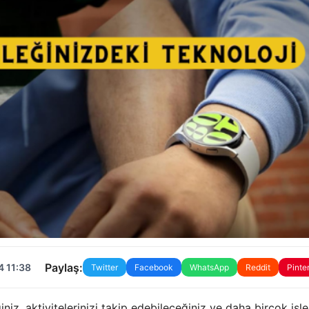
Paylaş:
4 11:38
Twitter
Facebook
WhatsApp
Reddit
Pinte
z, aktivitelerinizi takip edebileceğiniz ve daha birçok işl