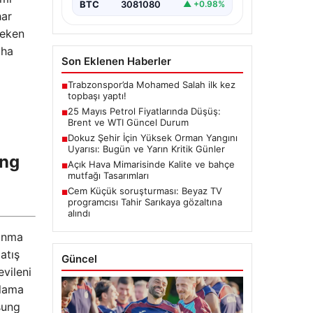
BTC
3081080
▲ +0.98%
har
çeken
aha
Son Eklenen Haberler
Trabzonspor’da Mohamed Salah ilk kez
■
topbaşı yaptı!
25 Mayıs Petrol Fiyatlarında Düşüş:
■
Brent ve WTI Güncel Durum
Dokuz Şehir İçin Yüksek Orman Yangını
■
Uyarısı: Bugün ve Yarın Kritik Günler
ung
Açık Hava Mimarisinde Kalite ve bahçe
■
mutfağı Tasarımları
Cem Küçük soruşturması: Beyaz TV
■
programcısı Tahir Sarıkaya gözaltına
alındı
anma
atış
Güncel
evileni
olama
sung