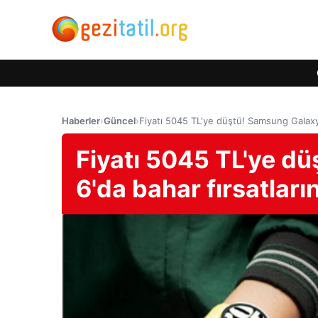
Haberler
›
Güncel
›
Fiyatı 5045 TL'ye düştü! Samsung Galaxy 
Fiyatı 5045 TL'ye d
6'da bahar fırsatları