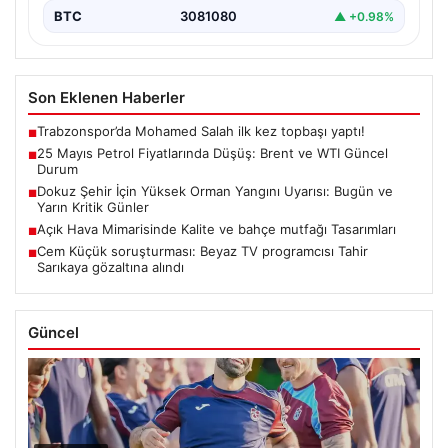
BTC
3081080
▲ +0.98%
Son Eklenen Haberler
Trabzonspor’da Mohamed Salah ilk kez topbaşı yaptı!
■
25 Mayıs Petrol Fiyatlarında Düşüş: Brent ve WTI Güncel
■
Durum
Dokuz Şehir İçin Yüksek Orman Yangını Uyarısı: Bugün ve
■
Yarın Kritik Günler
Açık Hava Mimarisinde Kalite ve bahçe mutfağı Tasarımları
■
Cem Küçük soruşturması: Beyaz TV programcısı Tahir
■
Sarıkaya gözaltına alındı
Güncel