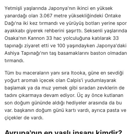
Yetmişli yaşlarında Japonya'nın ikinci en yüksek
yanardağı olan 3.067 metre yüksekliğindeki Ontake
Dağı'na iki kez tırmandı ve yürüyüş botları yerine spor
ayakkabı giyerek rehberini şaşırttı. Seksenli yaşlarında
Osaka'nın Kannon 33 hac yolculuğuna katılarak 33
tapınağı ziyaret etti ve 100 yaşındayken Japonya'daki
Ashiya Tapınağı'nın taş basamaklarını baston olmadan
tırmandı.
Tüm bu maceraların yanı sıra Itooka, güne en sevdiği
yoğurt aromalı içecek olan Calpis'i yudumlayarak
başlamak ya da muz yemek gibi sıradan zevklerin de
tadını çıkarmaya devam ediyor. Üç ay önce kutlanan
son doğum gününde aldığı hediyeler arasında da bu
var. başkanın doğum günü kartı vardı, ayrıca pasta ve
çiçekler de vardı.
Avrupa'nın en yaşlı insanı kimdir?