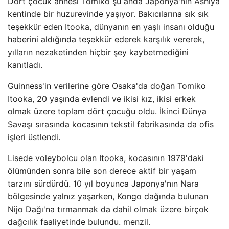
Dört çocuk annesi Tomiko şu anda Japonya'nın Ashiya
kentinde bir huzurevinde yaşıyor. Bakıcılarına sık sık
teşekkür eden Itooka, dünyanın en yaşlı insanı olduğu
haberini aldığında teşekkür ederek karşılık vererek,
yılların nezaketinden hiçbir şey kaybetmediğini
kanıtladı.
Guinness'in verilerine göre Osaka'da doğan Tomiko
Itooka, 20 yaşında evlendi ve ikisi kız, ikisi erkek
olmak üzere toplam dört çocuğu oldu. İkinci Dünya
Savaşı sırasında kocasının tekstil fabrikasında da ofis
işleri üstlendi.
Lisede voleybolcu olan Itooka, kocasının 1979'daki
ölümünden sonra bile son derece aktif bir yaşam
tarzını sürdürdü. 10 yıl boyunca Japonya'nın Nara
bölgesinde yalnız yaşarken, Kongo dağında bulunan
Nijo Dağı'na tırmanmak da dahil olmak üzere birçok
dağcılık faaliyetinde bulundu. menzil.