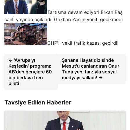
Tartışma devam ediyor! Erkan Baş
canlı yayında açıkladı, Gökhan Zan'ın yanıtı gecikmedi
CHP'li vekil trafik kazası geçirdi!
← 'Avrupa'yı
Şahane Hayat dizisinde
Keşfedin' programı:
Mesut'u canlandıran Onur
AB'den gençlere 60
Tuna yeni tarzıyla sosyal
bin bedava tren
medyayı salladı! →
bileti
Tavsiye Edilen Haberler