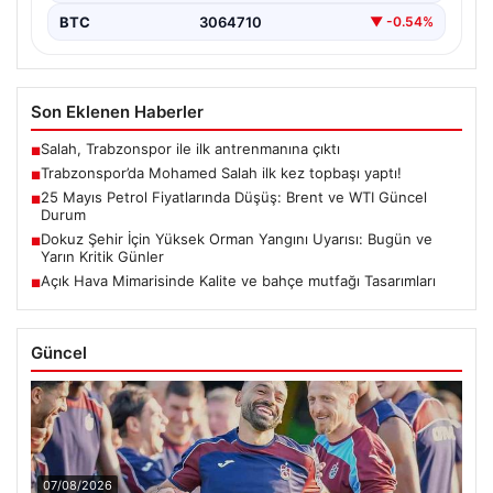
BTC
3064710
▼ -0.54%
Son Eklenen Haberler
Salah, Trabzonspor ile ilk antrenmanına çıktı
■
Trabzonspor’da Mohamed Salah ilk kez topbaşı yaptı!
■
25 Mayıs Petrol Fiyatlarında Düşüş: Brent ve WTI Güncel
■
Durum
Dokuz Şehir İçin Yüksek Orman Yangını Uyarısı: Bugün ve
■
Yarın Kritik Günler
Açık Hava Mimarisinde Kalite ve bahçe mutfağı Tasarımları
■
Güncel
07/08/2026