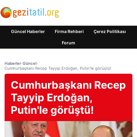
Güncel Haberler
Firma Rehberi
Çerez Politikası
Forum
Haberler
›
Güncel
›
Cumhurbaşkanı Recep Tayyip Erdoğan, Putin'le görüştü!
Cumhurbaşkanı Recep
Tayyip Erdoğan,
Putin'le görüştü!