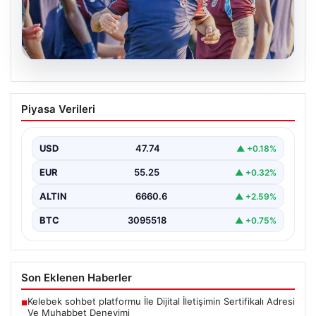
07.08.2026
Salah, Trabzonspor ile ilk antrenmanına
Piyasa Verileri
çıktı
USD
47.74
▲ +0.18%
EUR
55.25
▲ +0.32%
ALTIN
6660.6
▲ +2.59%
BTC
3095518
▲ +0.75%
Son Eklenen Haberler
Kelebek sohbet platformu İle Dijital İletişimin Sertifikalı Adresi
■
Ve Muhabbet Deneyimi
Salah, Trabzonspor ile ilk antrenmanına çıktı
■
Trabzonspor’da Mohamed Salah ilk kez topbaşı yaptı!
■
25 Mayıs Petrol Fiyatlarında Düşüş: Brent ve WTI Güncel
■
Durum