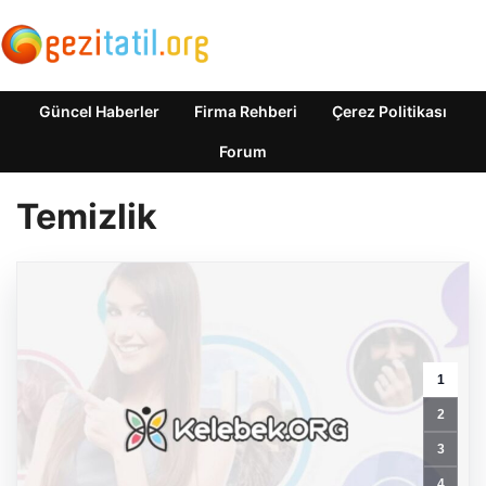
Güncel Haberler
Firma Rehberi
Çerez Politikası
Forum
Temizlik
1
2
3
4
Tekdez