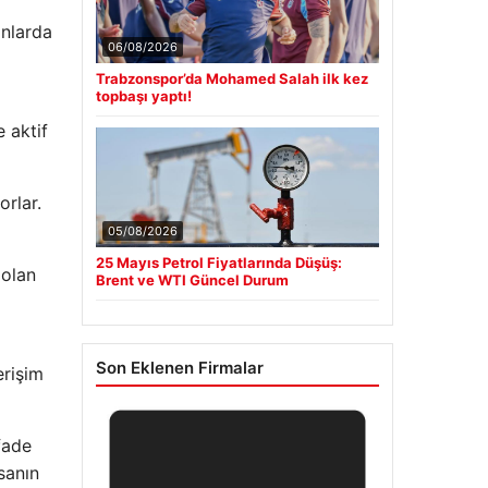
anlarda
06/08/2026
Trabzonspor’da Mohamed Salah ilk kez
topbaşı yaptı!
e aktif
orlar.
05/08/2026
25 Mayıs Petrol Fiyatlarında Düşüş:
 olan
Brent ve WTI Güncel Durum
Son Eklenen Firmalar
erişim
ifade
sanın