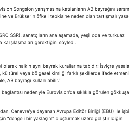
ovision Songsion yarışmasına katılanların AB bayrağını sars
sine ve Brüksel’in öfkeli tepkisine neden olan tartışmalı yasa
(SRC SSR), sanatçıların ana aşamada, yeşil oda ve turkuaz
a karşılaşmaları gerektiğini söyledi.
l olarak halkın aynı bayrak kurallarına tabidir: İsviçre yasal
el, kültürel veya bölgesel kimliği farklı şekillerde ifade etmen
, AB bayrağı kullanılabilir.”
bağlantısı nedeniyle Eurovision’da sıklıkla görülen gökkuşa
dan, Cenevre’ye dayanan Avrupa Editör Birliği (EBU) ile işbir
çin “dengeli bir yaklaşım” oluşturmak üzere geliştirildiğini