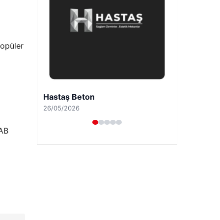
popüler
Enes Kaplan Avukatlık Bürosu
28/04/2026
 AB