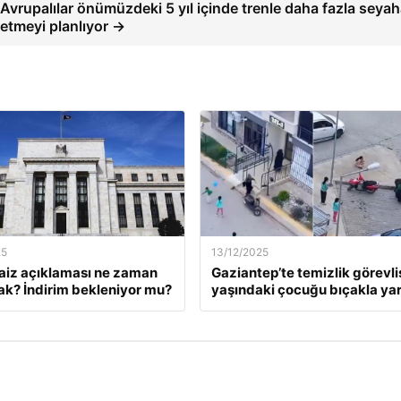
Avrupalılar önümüzdeki 5 yıl içinde trenle daha fazla seyah
etmeyi planlıyor →
25
13/12/2025
faiz açıklaması ne zaman
Gaziantep’te temizlik görevlis
ak? İndirim bekleniyor mu?
yaşındaki çocuğu bıçakla yar