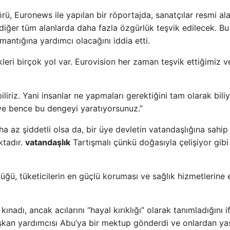
ü, Euronews ile yapılan bir röportajda, sanatçılar resmi al
iğer tüm alanlarda daha fazla özgürlük teşvik edilecek. Bu
mantığına yardımcı olacağını iddia etti.
ikleri birçok yol var. Eurovision her zaman teşvik ettiğimiz v
iz. Yani insanlar ne yapmaları gerektiğini tam olarak biliy
 ve bence bu dengeyi yaratıyorsunuz.”
az şiddetli olsa da, bir üye devletin vatandaşlığına sahip
ktadır.
vatandaşlık
Tartışmalı çünkü doğasıyla çelişiyor gibi
ğü, tüketicilerin en güçlü koruması ve sağlık hizmetlerine 
ınadı, ancak acılarını “hayal kırıklığı” olarak tanımladığını 
aşkan yardımcısı Abu’ya bir mektup gönderdi ve onlardan ya