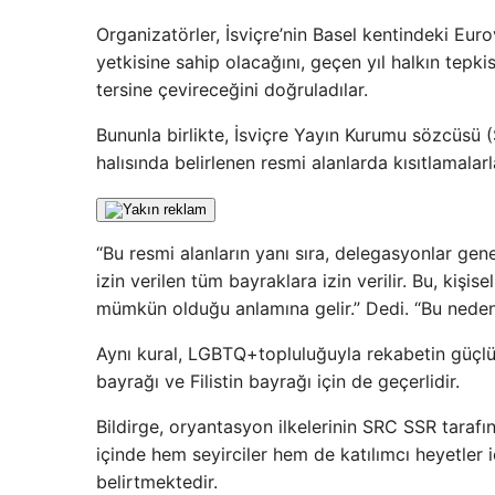
Organizatörler, İsviçre’nin Basel kentindeki Eur
yetkisine sahip olacağını, geçen yıl halkın tepki
tersine çevireceğini doğruladılar.
Bununla birlikte, İsviçre Yayın Kurumu sözcüsü 
halısında belirlenen resmi alanlarda kısıtlamalarl
“Bu resmi alanların yanı sıra, delegasyonlar gene
izin verilen tüm bayraklara izin verilir. Bu, kişis
mümkün olduğu anlamına gelir.” Dedi. “Bu nedenle
Aynı kural, LGBTQ+topluluğuyla rekabetin güçlü 
bayrağı ve Filistin bayrağı için de geçerlidir.
Bildirge, oryantasyon ilkelerinin SRC SSR tarafın
içinde hem seyirciler hem de katılımcı heyetler i
belirtmektedir.