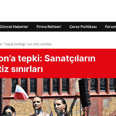
Güncel Haberler
Firma Rehberi
Çerez Politikası
Foru
“hayal kırıklığı” nın titiz sınırları
n’a tepki: Sanatçıların
tiz sınırları