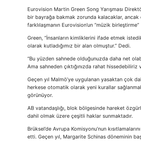
Eurovision Martin Green Song Yarışması Direktör
bir bayrağa bakmak zorunda kalacaklar, ancak d
farklılaşmanın Eurovision’un “müzik birleştirme” 
Green, “İnsanların kimliklerini ifade etmek isted
olarak kutladığımız bir alan olmuştur.” Dedi.
“Bu yüzden sahnede olduğunuzda daha net olabilir
Ama sahneden çıktığınızda rahat hissedebiliriz
Geçen yıl Malmö’ye uygulanan yasaktan çok daha 
herkese otomatik olarak yeni kurallar sağlanma
görünüyor.
AB vatandaşlığı, blok bölgesinde hareket özgürlü
dahil olmak üzere çeşitli haklar sunmaktadır.
Brüksel’de Avrupa Komisyonu’nun kısıtlamalarını k
etti. Geçen yıl, Margarite Schinas döneminin b