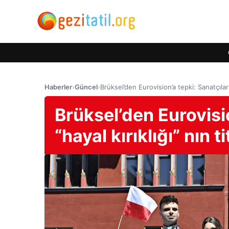
Haberler
›
Güncel
›
Brüksel’den Eurovision’a tepki: Sanatçıların 
Brüksel’den Eurovisio
“hayal kırıklığı” nın ti