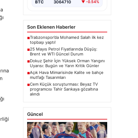
BTC
3064710
▼ -0.54%
ma
ğı
Son Eklenen Haberler
Trabzonspor’da Mohamed Salah ilk kez
■
topbaşı yaptı!
25 Mayıs Petrol Fiyatlarında Düşüş:
■
Brent ve WTI Güncel Durum
Dokuz Şehir İçin Yüksek Orman Yangını
■
Uyarısı: Bugün ve Yarın Kritik Günler
arına
Açık Hava Mimarisinde Kalite ve bahçe
■
mutfağı Tasarımları
in
Cem Küçük soruşturması: Beyaz TV
■
programcısı Tahir Sarıkaya gözaltına
alındı
ğı
Güncel
liği