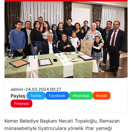
admin
•
24.03.2024 00:27
Paylaş:
Twitter
Facebook
WhatsApp
Reddit
Pinterest
Kemer Belediye Başkanı Necati Topaloğlu, Ramazan
münasebetiyle tiyatroculara yönelik iftar yemeği