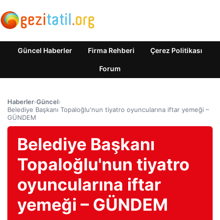
Güncel Haberler
Firma Rehberi
Çerez Politikası
Forum
Haberler
›
Güncel
›
Belediye Başkanı Topaloğlu'nun tiyatro oyuncularına iftar yemeği –
GÜNDEM
Belediye Başkanı
Topaloğlu'nun tiyatro
oyuncularına iftar
yemeği – GÜNDEM