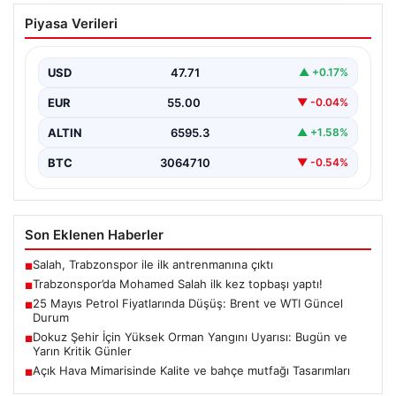
Trabzonspor’da Mohamed Salah ilk kez
Piyasa Verileri
topbaşı yaptı!
{ “title”: “Trabzonspor’da Mohamed Salah İlk Kez Takım
Çalışmasına Katıldı”, “content”: “ Trabzonspor, yeni…
USD
47.71
▲ +0.17%
EUR
55.00
▼ -0.04%
ALTIN
6595.3
▲ +1.58%
BTC
3064710
▼ -0.54%
Son Eklenen Haberler
Salah, Trabzonspor ile ilk antrenmanına çıktı
■
Trabzonspor’da Mohamed Salah ilk kez topbaşı yaptı!
■
25 Mayıs Petrol Fiyatlarında Düşüş: Brent ve WTI Güncel
■
Durum
Dokuz Şehir İçin Yüksek Orman Yangını Uyarısı: Bugün ve
■
Yarın Kritik Günler
Açık Hava Mimarisinde Kalite ve bahçe mutfağı Tasarımları
■