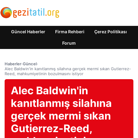
Güncel Haberler
Firma Rehberi
Çerez Politikası
Forum
Haberler
›
Güncel
›
Alec Baldwin'in kanıtlanmış silahına gerçek mermi sıkan Gutierrez-
Reed, mahkumiyetinin bozulmasını istiyor
Alec Baldwin'in
kanıtlanmış silahına
gerçek mermi sıkan
Gutierrez-Reed,