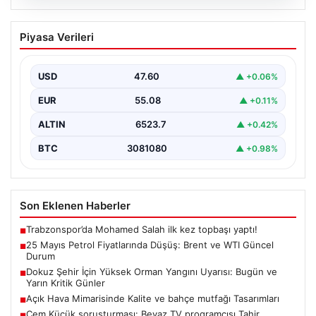
05.08.2026
25 Mayıs Petrol Fiyatlarında Düşüş:
Piyasa Verileri
Brent ve WTI Güncel Durum
Küresel enerji piyasalarının en önemli gündem
maddelerinden biri olan petrol fiyatlarındaki hareketlilik,
USD
47.60
▲ +0.06%
özellikle Orta…
EUR
55.08
▲ +0.11%
ALTIN
6523.7
▲ +0.42%
BTC
3081080
▲ +0.98%
Son Eklenen Haberler
Trabzonspor’da Mohamed Salah ilk kez topbaşı yaptı!
■
25 Mayıs Petrol Fiyatlarında Düşüş: Brent ve WTI Güncel
■
Durum
Dokuz Şehir İçin Yüksek Orman Yangını Uyarısı: Bugün ve
■
Yarın Kritik Günler
Açık Hava Mimarisinde Kalite ve bahçe mutfağı Tasarımları
■
Cem Küçük soruşturması: Beyaz TV programcısı Tahir
■