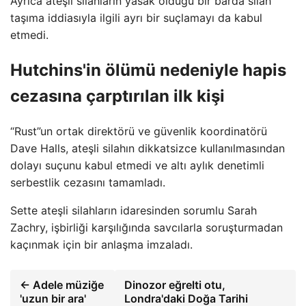
Ayrıca ateşli silahların yasak olduğu bir barda silah
taşıma iddiasıyla ilgili ayrı bir suçlamayı da kabul
etmedi.
Hutchins'in ölümü nedeniyle hapis
cezasına çarptırılan ilk kişi
“Rust”un ortak direktörü ve güvenlik koordinatörü
Dave Halls, ateşli silahın dikkatsizce kullanılmasından
dolayı suçunu kabul etmedi ve altı aylık denetimli
serbestlik cezasını tamamladı.
Sette ateşli silahların idaresinden sorumlu Sarah
Zachry, işbirliği karşılığında savcılarla soruşturmadan
kaçınmak için bir anlaşma imzaladı.
← Adele müziğe
Dinozor eğrelti otu,
'uzun bir ara'
Londra'daki Doğa Tarihi