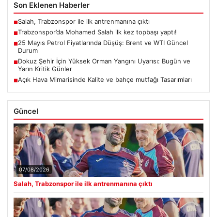
Son Eklenen Haberler
Salah, Trabzonspor ile ilk antrenmanına çıktı
■
Trabzonspor’da Mohamed Salah ilk kez topbaşı yaptı!
■
25 Mayıs Petrol Fiyatlarında Düşüş: Brent ve WTI Güncel
■
Durum
Dokuz Şehir İçin Yüksek Orman Yangını Uyarısı: Bugün ve
■
Yarın Kritik Günler
Açık Hava Mimarisinde Kalite ve bahçe mutfağı Tasarımları
■
Güncel
07/08/2026
Salah, Trabzonspor ile ilk antrenmanına çıktı