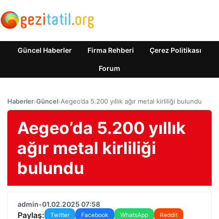
Güncel Haberler
Firma Rehberi
Çerez Politikası
Forum
Haberler
›
Güncel
›
Aegeo’da 5.200 yıllık ağır metal kirliliği bulundu
Aegeo’da 5.200 yıllık
ağır metal kirliliği
bulundu
admin
•
01.02.2025 07:58
Paylaş:
Twitter
Facebook
WhatsApp
Reddit