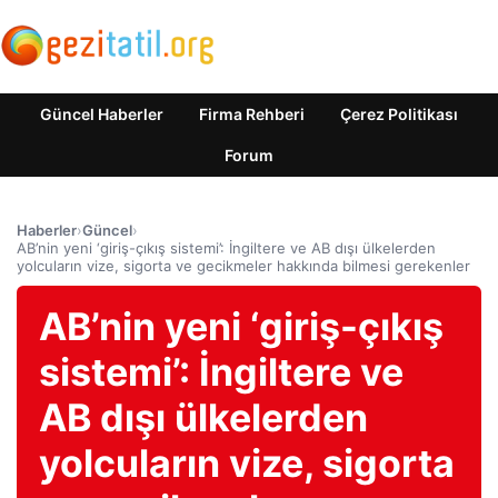
Güncel Haberler
Firma Rehberi
Çerez Politikası
Forum
Haberler
›
Güncel
›
AB’nin yeni ‘giriş-çıkış sistemi’: İngiltere ve AB dışı ülkelerden
yolcuların vize, sigorta ve gecikmeler hakkında bilmesi gerekenler
AB’nin yeni ‘giriş-çıkış
sistemi’: İngiltere ve
AB dışı ülkelerden
yolcuların vize, sigorta