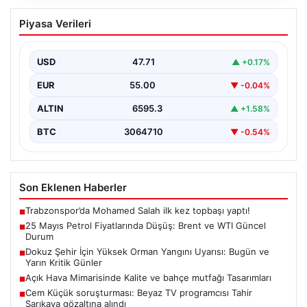
25 Mayıs Petrol Fiyatlarında Düşüş:
Piyasa Verileri
Brent ve WTI Güncel Durum
Küresel enerji piyasalarının en önemli gündem
maddelerinden biri olan petrol fiyatlarındaki hareketlilik,
USD
47.71
▲ +0.17%
özellikle Orta…
EUR
55.00
▼ -0.04%
ALTIN
6595.3
▲ +1.58%
BTC
3064710
▼ -0.54%
Son Eklenen Haberler
Trabzonspor’da Mohamed Salah ilk kez topbaşı yaptı!
■
25 Mayıs Petrol Fiyatlarında Düşüş: Brent ve WTI Güncel
■
Durum
Dokuz Şehir İçin Yüksek Orman Yangını Uyarısı: Bugün ve
■
Yarın Kritik Günler
Açık Hava Mimarisinde Kalite ve bahçe mutfağı Tasarımları
■
Cem Küçük soruşturması: Beyaz TV programcısı Tahir
■
Sarıkaya gözaltına alındı