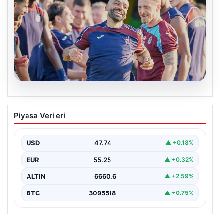
07.08.2026
Salah, Trabzonspor ile ilk antrenmanına
Piyasa Verileri
çıktı
USD
47.74
▲ +0.18%
EUR
55.25
▲ +0.32%
ALTIN
6660.6
▲ +2.59%
BTC
3095518
▲ +0.75%