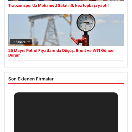
Trabzonspor’da Mohamed Salah ilk kez topbaşı yaptı!
05/08/2026
25 Mayıs Petrol Fiyatlarında Düşüş: Brent ve WTI Güncel
Durum
Son Eklenen Firmalar