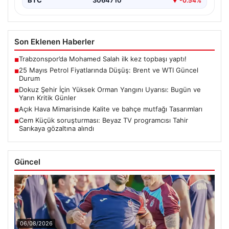
BTC
3064710
▼ -0.54%
Son Eklenen Haberler
Trabzonspor’da Mohamed Salah ilk kez topbaşı yaptı!
■
25 Mayıs Petrol Fiyatlarında Düşüş: Brent ve WTI Güncel
■
Durum
Dokuz Şehir İçin Yüksek Orman Yangını Uyarısı: Bugün ve
■
Yarın Kritik Günler
Açık Hava Mimarisinde Kalite ve bahçe mutfağı Tasarımları
■
Cem Küçük soruşturması: Beyaz TV programcısı Tahir
■
Sarıkaya gözaltına alındı
Güncel
06/08/2026