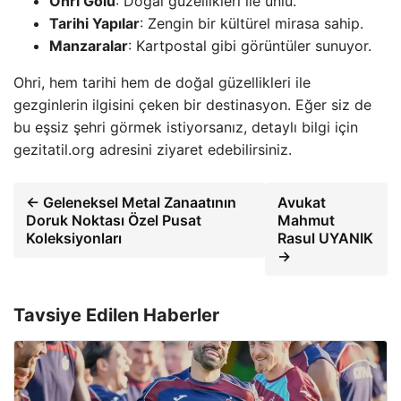
Ohri Gölü
: Doğal güzellikleri ile ünlü.
Tarihi Yapılar
: Zengin bir kültürel mirasa sahip.
Manzaralar
: Kartpostal gibi görüntüler sunuyor.
Ohri, hem tarihi hem de doğal güzellikleri ile
gezginlerin ilgisini çeken bir destinasyon. Eğer siz de
bu eşsiz şehri görmek istiyorsanız, detaylı bilgi için
gezitatil.org adresini ziyaret edebilirsiniz.
← Geleneksel Metal Zanaatının
Avukat
Doruk Noktası Özel Pusat
Mahmut
Koleksiyonları
Rasul UYANIK
→
Tavsiye Edilen Haberler