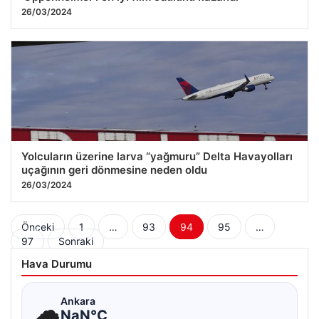
26/03/2024
Yolcuların üzerine larva “yağmuru” Delta Havayolları
uçağının geri dönmesine neden oldu
26/03/2024
Yazı
Önceki
1
…
93
94
95
…
97
Sonraki
sayfalaması
Hava Durumu
☁
Ankara
NaN°C