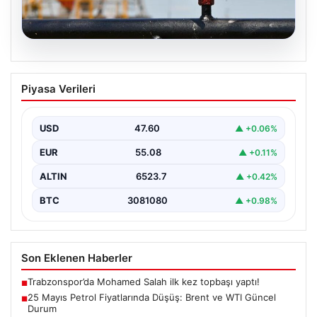
05.08.2026
25 Mayıs Petrol Fiyatlarında Düşüş:
Piyasa Verileri
Brent ve WTI Güncel Durum
Küresel enerji piyasalarının en önemli gündem
maddelerinden biri olan petrol fiyatlarındaki
USD
47.60
▲ +0.06%
hareketlilik, özellikle Orta…
EUR
55.08
▲ +0.11%
ALTIN
6523.7
▲ +0.42%
BTC
3081080
▲ +0.98%
Son Eklenen Haberler
Trabzonspor’da Mohamed Salah ilk kez topbaşı yaptı!
■
25 Mayıs Petrol Fiyatlarında Düşüş: Brent ve WTI Güncel
■
Durum