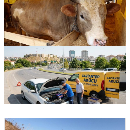
Kurbanlık fiyatları il il sorgulama ekranı 2026: Büyükbaş
ve küçükbaş canlı kilo fiyatı ne kadar? İstanbul, Ankara,
İzmir ve tüm illerin kurbanlık fiyatları
25.07.2026 09:16
Gaziantep Şehir İçi Otomobil Enerji Sistemleri – Gaziantep
Akücü
24.07.2026 22:06