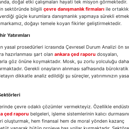
lunda, doğal etki çalışmaları hayati tek misyon görmektedir.
in sektöründe bilgili
çevre danışmanlık firmaları
ile ortaklık
ın verdiği güçle kurumlara danışmanlık yapmaya sürekli etmek
markamız, doğayı temele koyan fikirler geliştirmektedir.
ir Yatırımları
mın yasal prosedürleri icrasında Çevresel Durum Analizi ön s
ra hazırlanması şart olan
ankara çed raporu
dosyaları,
larla göz önüne koymaktadır. Mosk, şu zorlu yolculuğu daha
urmaktadır. Gerekli onayların alınması safhasında bürokratik
ayın dikkatle analiz edildiği şu süreçler, yatırımınızın yasa
ektörleri
erinde çevre odaklı çözümler vermekteyiz. Özellikle endüstr
a çed raporu
belgeleri, işleme sistemlerinin kalıcı durmasını
ikri oluşturmak, hem finansal hem de moral yönden kazanç
 etüt yaparak bütün projeye has yollar kurmaktadır. Sektöre