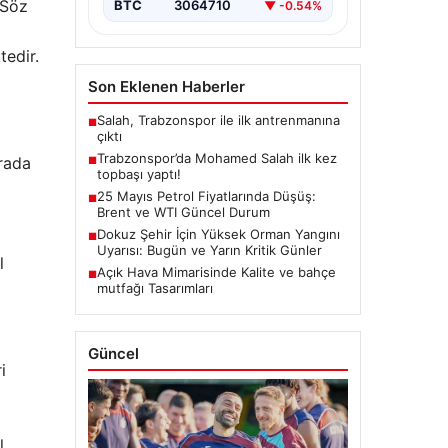
 Söz
BTC
3064710
▼ -0.54%
tedir.
Son Eklenen Haberler
Salah, Trabzonspor ile ilk antrenmanına
■
çıktı
Trabzonspor’da Mohamed Salah ilk kez
ırada
■
topbaşı yaptı!
25 Mayıs Petrol Fiyatlarında Düşüş:
■
Brent ve WTI Güncel Durum
Dokuz Şehir İçin Yüksek Orman Yangını
■
Uyarısı: Bugün ve Yarın Kritik Günler
l
Açık Hava Mimarisinde Kalite ve bahçe
■
mutfağı Tasarımları
Güncel
i
l