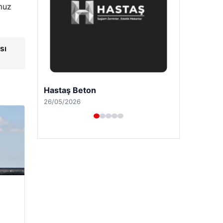
muz
sı
Enes Kaplan Avukatlık Bürosu
28/04/2026