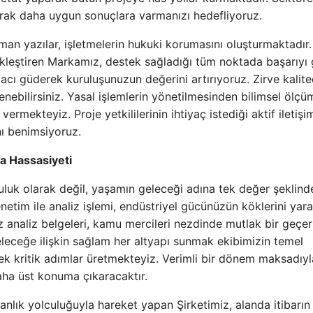
arak daha uygun sonuçlara varmanızı hedefliyoruz.
zman yazılar, işletmelerin hukuki korumasını oluşturmaktadır.
ekleştiren Markamız, destek sağladığı tüm noktada başarıyı 
cı güderek kuruluşunuzun değerini artırıyoruz. Zirve kalit
ebilirsiniz. Yasal işlemlerin yönetilmesinden bilimsel ölçü
mekteyiz. Proje yetkililerinin ihtiyaç istediği aktif iletişi
nı benimsiyoruz.
ğa Hassasiyeti
nluluk olarak değil, yaşamın geleceği adına tek değer şeklind
etim ile analiz işlemi, endüstriyel gücünüzün köklerini yarat
analiz belgeleri, kamu mercileri nezdinde mutlak bir geçerl
eleceğe ilişkin sağlam her altyapı sunmak ekibimizin temel
rek kritik adımlar üretmekteyiz. Verimli bir dönem maksadıyl
daha üst konuma çıkaracaktır.
manlık yolculuğuyla hareket yapan Şirketimiz, alanda itibarın