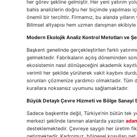
her görev şekline gelmiştir. Her yeni yatırım yo
bahis analizlerin doğru her biçimde yapılması iç
önemli bir tercihtir. Firmamız, bu alanda yıllar
Bilimsel altyapısı hem uzman danışman ekibiyle 
Modern Ekolojik Analiz Kontrol Metotları ve Şeh
Başkent genelinde gerçekleştirilen farklı yatırı
gelmektedir. Fabrikaların açılış döneminden son
ekosistemin nasıl dönüşeceğini akademik kayıt
verimli her şekilde yürüterek vakit kaybını durd
sorunları çözmenize yardımcı olmaktadır. Tüm det
kurallara noksansız uyumunu sağlamaktadır.
Büyük Detaylı Çevre Hizmeti ve Bölge Sanayi S
Sadece başkentte değil, Türkiye’nin bütün tek y
merkezi şeklinde tanınan alanlarda yazılan
adan
desteklemektedir. Çevreye saygılı her üretim f
getirmektedir. Kadromuz, bölgesel koşulları net