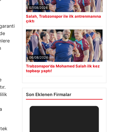
07/08/2026
Salah, Trabzonspor ile ilk antrenmanına
çıktı
garanti
ede
mlere
m
06/08/2026
Trabzonspor’da Mohamed Salah ilk kez
topbaşı yaptı!
e
ır.
ilik
Son Eklenen Firmalar
a
 tek