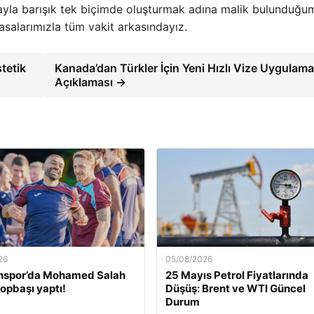
oğayla barışık tek biçimde oluşturmak adına malik bulunduğu
asalarımızla tüm vakit arkasındayız.
tetik
Kanada’dan Türkler İçin Yeni Hızlı Vize Uygulama
Açıklaması →
26
05/08/2026
nspor’da Mohamed Salah
25 Mayıs Petrol Fiyatlarında
topbaşı yaptı!
Düşüş: Brent ve WTI Güncel
Durum