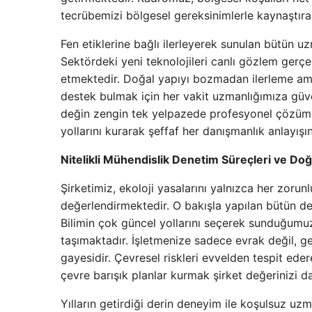
tecrübemizi bölgesel gereksinimlerle kaynaştır
Fen etiklerine bağlı ilerleyerek sunulan bütün u
Sektördeki yeni teknolojileri canlı gözlem gerç
etmektedir. Doğal yapıyı bozmadan ilerleme ama
destek bulmak için her vakit uzmanlığımıza güven
değin zengin tek yelpazede profesyonel çözüm ver
yollarını kurarak şeffaf her danışmanlık anlayışı
Nitelikli Mühendislik Denetim Süreçleri ve Do
Şirketimiz, ekoloji yasalarını yalnızca her zoru
değerlendirmektedir. O bakışla yapılan bütün den
Bilimin çok güncel yollarını seçerek sunduğumuz 
taşımaktadır. İşletmenize sadece evrak değil, g
gayesidir. Çevresel riskleri evvelden tespit ede
çevre barışık planlar kurmak şirket değerinizi 
Yılların getirdiği derin deneyim ile koşulsuz uz