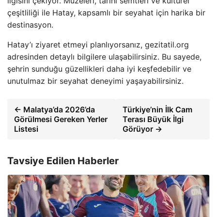
ilgisini çekiyor. Müzeleri, tarihi semtleri ve kültürel
çeşitliliği ile Hatay, kapsamlı bir seyahat için harika bir
destinasyon.
Hatay’ı ziyaret etmeyi planlıyorsanız, gezitatil.org
adresinden detaylı bilgilere ulaşabilirsiniz. Bu sayede,
şehrin sunduğu güzellikleri daha iyi keşfedebilir ve
unutulmaz bir seyahat deneyimi yaşayabilirsiniz.
← Malatya’da 2026’da
Türkiye’nin İlk Cam
Görülmesi Gereken Yerler
Terası Büyük İlgi
Listesi
Görüyor →
Tavsiye Edilen Haberler