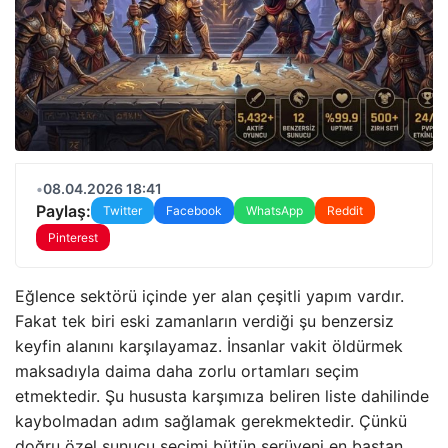
•
08.04.2026 18:41
Paylaş:
Twitter
Facebook
WhatsApp
Reddit
Pinterest
Eğlence sektörü içinde yer alan çeşitli yapım vardır.
Fakat tek biri eski zamanların verdiği şu benzersiz
keyfin alanını karşılayamaz. İnsanlar vakit öldürmek
maksadıyla daima daha zorlu ortamları seçim
etmektedir. Şu hususta karşımıza beliren liste dahilinde
kaybolmadan adım sağlamak gerekmektedir. Çünkü
doğru özel sunucu seçimi bütün serüveni en baştan