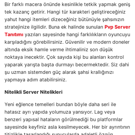
Bir farklı macera önünde kesinlikle tetkik yapmak geniş
tek kazanç getirir. Hangi tür karakteri geliştireceğiniz
yahut hangi itemleri dizeceğiniz bütünüyle şahsınızın
stratejinize ilgilidir. Buna ek halinde sunulan
Pvp Server
Tanıtımı
yazıları sayesinde hangi farklılıkların oyuncuyu
karşıladığını görebilirsiniz. Güvenilir ve modern doneler
altında eksik hamle verme ihtimaliniz son düşük
noktaya inecektir. Çok sayıda kişi bu alanları kontrol
yaparak yarışta başta durmayı becermektedir. Siz dahi
şu uzman sistemden güç alarak şahsi krallığınızı
yapmaya adım atabilirsiniz.
Nitelikli Server Nitelikleri
Yeni eğlence temelleri bundan böyle daha seri ile
hatasız ayrı yapıda yolumuza yansıyor. Lag veya
benzeri yapısal hataların görülmediği bu platformlar
sayesinde keyfiniz asla kesilmeyecek. Her bir ayrıntının
titizlikle tasarlandığı sunucularda adaletli özgün