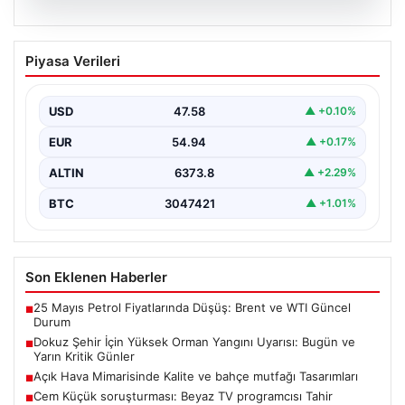
04.08.2026
Dokuz Şehir İçin Yüksek Orman Yangını
Piyasa Verileri
Uyarısı: Bugün ve Yarın Kritik Günler
Orman Genel Müdürlüğü, ülkemizin güney ve kuzeybatı
kesimlerinde yer alan toplam dokuz şehri yüksek…
USD
47.58
▲ +0.10%
EUR
54.94
▲ +0.17%
ALTIN
6373.8
▲ +2.29%
BTC
3047421
▲ +1.01%
Son Eklenen Haberler
25 Mayıs Petrol Fiyatlarında Düşüş: Brent ve WTI Güncel
■
Durum
Dokuz Şehir İçin Yüksek Orman Yangını Uyarısı: Bugün ve
■
Yarın Kritik Günler
Açık Hava Mimarisinde Kalite ve bahçe mutfağı Tasarımları
■
Cem Küçük soruşturması: Beyaz TV programcısı Tahir
■