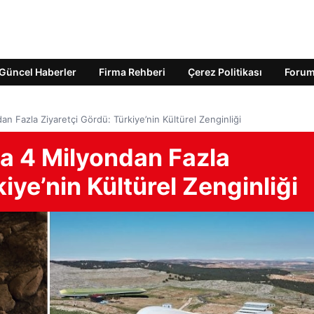
Güncel Haberler
Firma Rehberi
Çerez Politikası
Foru
an Fazla Ziyaretçi Gördü: Türkiye’nin Kültürel Zenginliği
da 4 Milyondan Fazla
iye’nin Kültürel Zenginliği