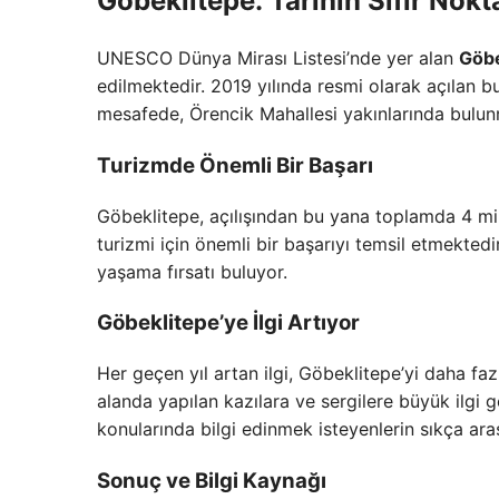
Göbeklitepe: Tarihin Sıfır Nokt
UNESCO Dünya Mirası Listesi’nde yer alan
Göbe
edilmektedir. 2019 yılında resmi olarak açılan b
mesafede, Örencik Mahallesi yakınlarında bulun
Turizmde Önemli Bir Başarı
Göbeklitepe, açılışından bu yana toplamda 4 mily
turizmi için önemli bir başarıyı temsil etmektedi
yaşama fırsatı buluyor.
Göbeklitepe’ye İlgi Artıyor
Her geçen yıl artan ilgi, Göbeklitepe’yi daha faz
alanda yapılan kazılara ve sergilere büyük ilgi
konularında bilgi edinmek isteyenlerin sıkça araşt
Sonuç ve Bilgi Kaynağı