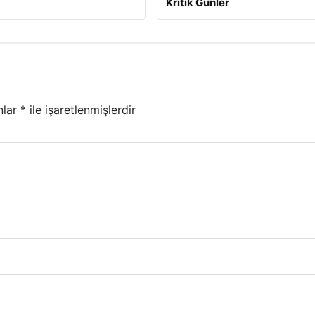
Kritik Günler
nlar
*
ile işaretlenmişlerdir