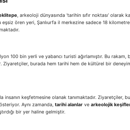
ası
klitepe
, arkeoloji dünyasında ‘tarihin sıfır noktası’ olarak k
u eşsiz ören yeri, Şanlıurfa il merkezine sadece 18 kilometre
maktadır.
on 100 bin yerli ve yabancı turisti ağırlamıştır. Bu rakam, 
r. Ziyaretçiler, burada hem tarihi hem de kültürel bir deneyi
la insanın keşfetmesine olanak tanımaktadır. Ziyaretçiler, b
 gösteriyor. Aynı zamanda,
tarihi alanlar
ve
arkeolojik keşifle
ırdığı bir yer haline gelmiştir.