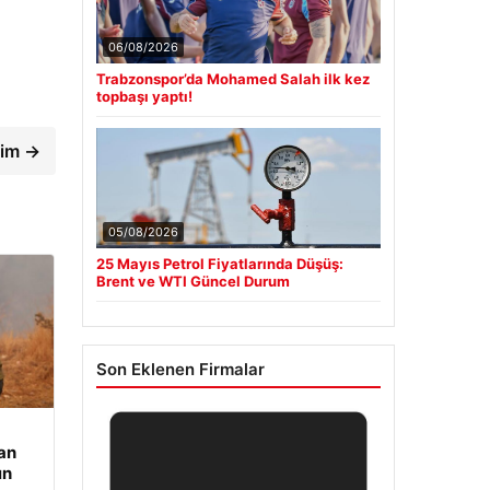
06/08/2026
Trabzonspor’da Mohamed Salah ilk kez
topbaşı yaptı!
şim →
05/08/2026
25 Mayıs Petrol Fiyatlarında Düşüş:
Brent ve WTI Güncel Durum
Son Eklenen Firmalar
an
ın