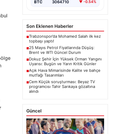
BTC
3064710
▼ -0.54%
abul
Son Eklenen Haberler
Trabzonspor’da Mohamed Salah ilk kez
■
topbaşı yaptı!
25 Mayıs Petrol Fiyatlarında Düşüş:
■
Brent ve WTI Güncel Durum
bölge
Dokuz Şehir İçin Yüksek Orman Yangını
■
Uyarısı: Bugün ve Yarın Kritik Günler
m
Açık Hava Mimarisinde Kalite ve bahçe
■
mutfağı Tasarımları
Cem Küçük soruşturması: Beyaz TV
■
programcısı Tahir Sarıkaya gözaltına
alındı
u
r
Güncel