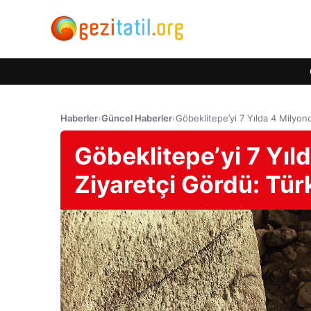
Haberler
›
Güncel Haberler
›
Göbeklitepe’yi 7 Yılda 4 Milyond
Göbeklitepe’yi 7 Yıl
Ziyaretçi Gördü: Türk