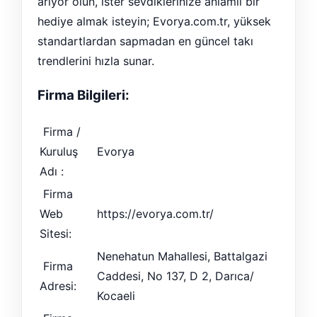
arıyor olun, ister sevdiklerinize anlamlı bir
hediye almak isteyin; Evorya.com.tr, yüksek
standartlardan sapmadan en güncel takı
trendlerini hızla sunar.
Firma Bilgileri:
Firma /
Kuruluş
Evorya
Adı :
Firma
Web
https://evorya.com.tr/
Sitesi:
Nenehatun Mahallesi, Battalgazi
Firma
Caddesi, No 137, D 2, Darıca/
Adresi:
Kocaeli