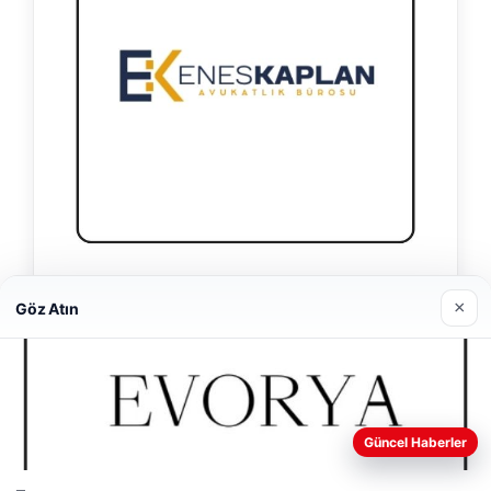
Enes Kaplan Avukatlık Bürosu
×
Göz Atın
28/04/2026
Web sitemizi nasıl kullandığınızı daha iyi anlayabilmek,
Güncel Haberler
deneyiminizi kişiselleştirmek ve geliştirmek amacıyla çerezler
kullanıyoruz.
Çerez Politikamız