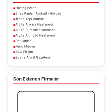
Hastaş Beton
■
Enes Kaplan Avukatlık Bürosu
■
Trend Yapı Akustik
■
A Life Ankara Hastanesi
■
A Life Pursaklar Hastanesi
■
A Life Altındağ Hastanesi
■
Pet İlanları
■
Feno Medya
■
AKG Bilişim
■
Edirne Ahval Gazetesi
■
Son Eklenen Firmalar