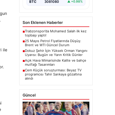
BTC
3081080
▲ +0.98%
ygun
,
Son Eklenen Haberler
Trabzonspor’da Mohamed Salah ilk kez
■
topbaşı yaptı!
25 Mayıs Petrol Fiyatlarında Düşüş:
■
Brent ve WTI Güncel Durum
 ile
Dokuz Şehir İçin Yüksek Orman Yangını
■
Uyarısı: Bugün ve Yarın Kritik Günler
Açık Hava Mimarisinde Kalite ve bahçe
■
mutfağı Tasarımları
r.
Cem Küçük soruşturması: Beyaz TV
■
programcısı Tahir Sarıkaya gözaltına
alındı
Güncel
i
e