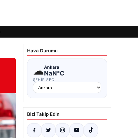
m
Hava Durumu
☁
Ankara
NaN°C
ŞEHIR SEÇ
Bizi Takip Edin