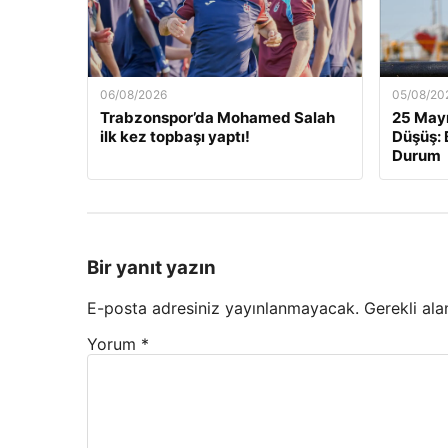
06/08/2026
05/08/20
Trabzonspor’da Mohamed Salah
25 Mayı
ilk kez topbaşı yaptı!
Düşüş: 
Durum
Bir yanıt yazın
E-posta adresiniz yayınlanmayacak.
Gerekli ala
Yorum
*