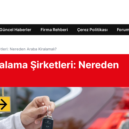
Güncel Haberler
Firma Rehberi
Çerez Politikası
Foru
etleri: Nereden Araba Kiralamalı?
ralama Şirketleri: Nereden