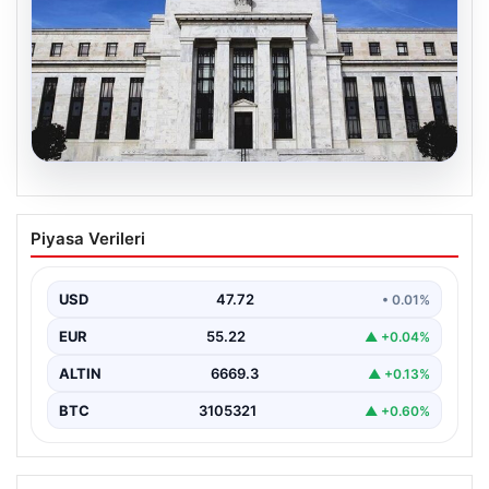
08.08.2026
Fed faizi sabit tuttu
Piyasa Verileri
USD
47.72
• 0.01%
EUR
55.22
▲ +0.04%
ALTIN
6669.3
▲ +0.13%
BTC
3105321
▲ +0.60%