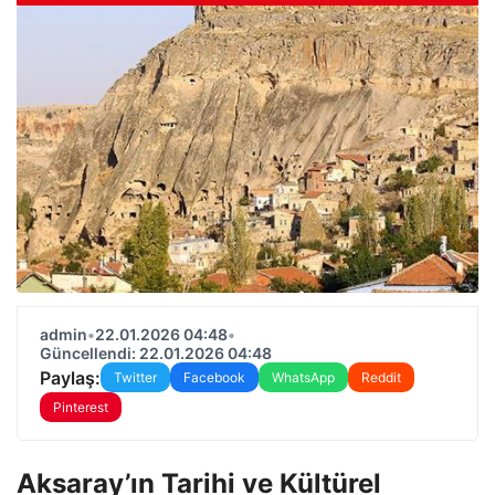
admin
•
22.01.2026 04:48
•
Güncellendi: 22.01.2026 04:48
Paylaş:
Twitter
Facebook
WhatsApp
Reddit
Pinterest
Aksaray’ın Tarihi ve Kültürel