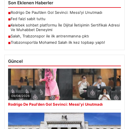
Son Eklenen Haberler
Rodrigo De Paul’den Gol Sevinci: Messi’yi Unutmadı
■
Fed faizi sabit tuttu
■
Kelebek sohbet platformu İle Dijital İletişimin Sertifikalı Adresi
■
Ve Muhabbet Deneyimi
Salah, Trabzonspor ile ilk antrenmanına çıktı
■
Trabzonspor’da Mohamed Salah ilk kez topbaşı yaptı!
■
Güncel
09/08/2026
Rodrigo De Paul’den Gol Sevinci: Messi’yi Unutmadı