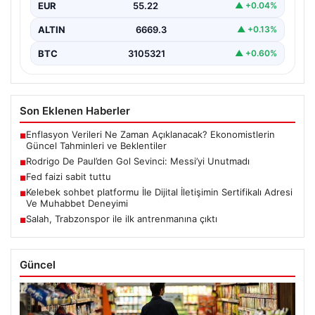
EUR
55.22
▲ +0.04%
ALTIN
6669.3
▲ +0.13%
BTC
3105321
▲ +0.60%
Son Eklenen Haberler
Enflasyon Verileri Ne Zaman Açıklanacak? Ekonomistlerin
■
Güncel Tahminleri ve Beklentiler
Rodrigo De Paul’den Gol Sevinci: Messi’yi Unutmadı
■
Fed faizi sabit tuttu
■
Kelebek sohbet platformu İle Dijital İletişimin Sertifikalı Adresi
■
Ve Muhabbet Deneyimi
Salah, Trabzonspor ile ilk antrenmanına çıktı
■
Güncel