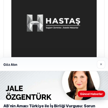
×
Göz Atın
Enes Kaplan Avukatlık Bürosu
28/04/2026
Güncel Haberler
Web sitemizi nasıl kullandığınızı daha iyi anlayabilmek,
deneyiminizi kişiselleştirmek ve geliştirmek amacıyla çerezler
AB’nin Amacı Türkiye ile İş Birliği Vurgusu: Sorun
kullanıyoruz.
Çerez Politikamız