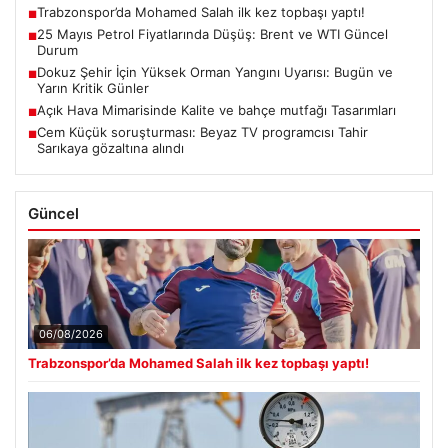
Trabzonspor’da Mohamed Salah ilk kez topbaşı yaptı!
■
25 Mayıs Petrol Fiyatlarında Düşüş: Brent ve WTI Güncel
■
Durum
Dokuz Şehir İçin Yüksek Orman Yangını Uyarısı: Bugün ve
■
Yarın Kritik Günler
Açık Hava Mimarisinde Kalite ve bahçe mutfağı Tasarımları
■
Cem Küçük soruşturması: Beyaz TV programcısı Tahir
■
Sarıkaya gözaltına alındı
Güncel
06/08/2026
Trabzonspor’da Mohamed Salah ilk kez topbaşı yaptı!