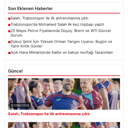
Son Eklenen Haberler
Salah, Trabzonspor ile ilk antrenmanına çıktı
■
Trabzonspor’da Mohamed Salah ilk kez topbaşı yaptı!
■
25 Mayıs Petrol Fiyatlarında Düşüş: Brent ve WTI Güncel
■
Durum
Dokuz Şehir İçin Yüksek Orman Yangını Uyarısı: Bugün ve
■
Yarın Kritik Günler
Açık Hava Mimarisinde Kalite ve bahçe mutfağı Tasarımları
■
Güncel
07/08/2026
Salah, Trabzonspor ile ilk antrenmanına çıktı